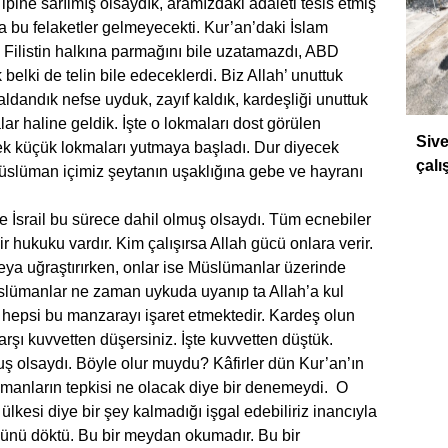
ipine sarılmış olsaydık, aramızdaki adaleti tesis etmiş
 bu felaketler gelmeyecekti. Kur’an’daki İslam
ail Filistin halkına parmağını bile uzatamazdı, ABD
belki de telin bile edeceklerdi. Biz Allah’ unuttuk
aldandık nefse uyduk, zayıf kaldık, kardeşliği unuttuk
r haline geldik. İşte o lokmaları dost görülen
DÜ
Sive
k küçük lokmaları yutmaya başladı. Dur diyecek
çalı
üslüman içimiz şeytanın uşaklığına gebe ve hayranı
rail bu sürece dahil olmuş olsaydı. Tüm ecnebiler
r hukuku vardır. Kim çalışırsa Allah gücü onlara verir.
eya uğraştırırken, onlar ise Müslümanlar üzerinde
üslümanlar ne zaman uykuda uyanıp ta Allah’a kul
i hepsi bu manzarayı işaret etmektedir. Kardeş olun
ı kuvvetten düşersiniz. İşte kuvvetten düştük.
muş olsaydı. Böyle olur muydu? Kâfirler dün Kur’an’ın
manların tepkisi ne olacak diye bir denemeydi. O
ülkesi diye bir şey kalmadığı işgal edebiliriz inancıyla
nü döktü. Bu bir meydan okumadır. Bu bir