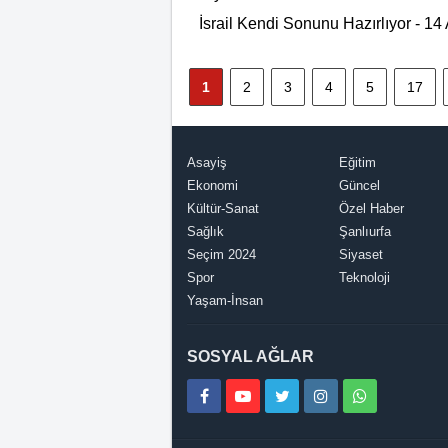
İsrail Kendi Sonunu Hazırlıyor - 1
1
2
3
4
5
17
Asayiş
Eğitim
Ekonomi
Güncel
Kültür-Sanat
Özel Haber
Sağlık
Şanlıurfa
Seçim 2024
Siyaset
Spor
Teknoloji
Yaşam-İnsan
SOSYAL AĞLAR