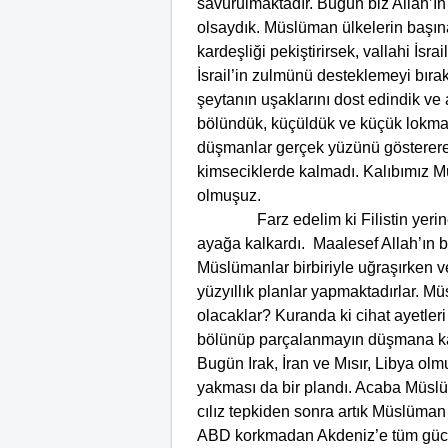
savurulmaktadır. Bugün biz Allah’ın 
olsaydık. Müslüman ülkelerin başına
kardeşliği pekiştirirsek, vallahi İsr
İsrail’in zulmünü desteklemeyi bırak 
şeytanın uşaklarını dost edindik ve 
bölündük, küçüldük ve küçük lokmala
düşmanlar gerçek yüzünü gösterere
kimseciklerde kalmadı. Kalıbımız M
olmuşuz.
Farz edelim ki Filistin yerine İs
ayağa kalkardı. Maalesef Allah’ın bi
Müslümanlar birbiriyle uğraşırken v
yüzyıllık planlar yapmaktadırlar. M
olacaklar? Kuranda ki cihat ayetler
bölünüp parçalanmayın düşmana karş
Bugün Irak, İran ve Mısır, Libya ol
yakması da bir plandı. Acaba Müslü
cılız tepkiden sonra artık Müslüman 
ABD korkmadan Akdeniz’e tüm gücü