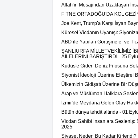
​Allah'ın Mesajından Uzaklaşan İns
FİTNE ORTADOĞU'DA KOL GEZİYO
​Joe Kent, Trump'a Karşı İsyan Bayr
Küresel Vicdanın Uyanışı: Siyonizm,
ABD ile Yapılan Görüşmeler ve Tic
ŞANLIURFA MİLLETVEKİLİMİZ 
AİLELERİNİ BARIŞTIRDI - 25 Eylü
Kudüs'e Giden Deniz Filosuna Sel
Siyonist İdeoloji Üzerine Eleştirel
Ülkemizin Gidişatı Üzerine Bir Düş
Arap ve Müslüman Halklara Sesleni
İzmir'de Meydana Gelen Olay Hakkı
Bütün dünya tehdit altında - 01 Eyl
Vicdan Sahibi İnsanlara Sesleniş:
2025
Siyaset Neden Bu Kadar Kirlendi? 