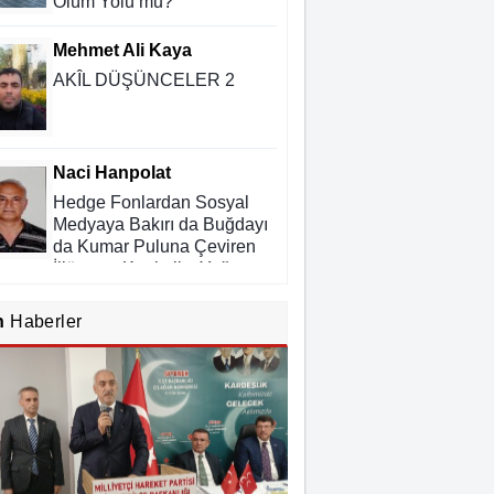
Ölüm Yolu mu?
Mehmet Ali Kaya
AKÎL DÜŞÜNCELER 2
Naci Hanpolat
Hedge Fonlardan Sosyal
Medyaya Bakırı da Buğdayı
da Kumar Puluna Çeviren
İllüzyon: Kapitalist Yağmaya
ı Kadim Panzehir
Rıdvan Ortakaya
n
Haberler
SAHİDEN ŞANLIURFA
SAHİPSİZ Mİ?
Cemil Yeşildağ
Dersa Mentikî û Lûyê