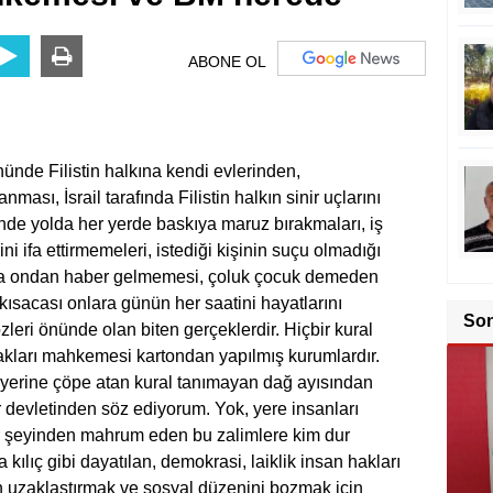
ABONE OL
Filistin halkına kendi evlerinden,
ası, İsrail tarafında Filistin halkın sinir uçlarını
inde yolda her yerde baskıya maruz bırakmaları, iş
ni ifa ettirmemeleri, istediği kişinin suçu olmadığı
aha ondan haber gelmemesi, çoluk çocuk demeden
Karş
kısacası onlara günün her saatini hayatlarını
So
eri önünde olan biten gerçeklerdir. Hiçbir kural
hakları mahkemesi kartondan yapılmış kurumlardır.
yerine çöpe atan kural tanımayan dağ ayısından
ör devletinden söz ediyorum. Yok, yere insanları
r şeyinden mahrum eden bu zalimlere kim dur
ılıç gibi dayatılan, demokrasi, laiklik insan hakları
 uzaklaştırmak ve sosyal düzenini bozmak için