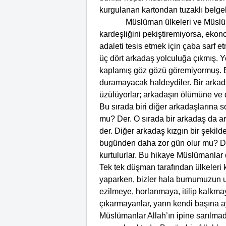
kurgulanan kartondan tuzaklı belgel
Müslüman ülkeleri ve Müslümanla
kardeşliğini pekiştiremiyorsa, eko
adaleti tesis etmek için çaba sarf 
üç dört arkadaş yolculuğa çıkmış. Yol
kaplamış göz gözü göremiyormuş. B
duramayacak haldeydiler. Bir arkad
üzülüyorlar; arkadaşın ölümüne ve di
Bu sırada biri diğer arkadaşlarına 
mu? Der. O sırada bir arkadaş da ar
der. Diğer arkadaş kızgın bir şekil
bugünden daha zor gün olur mu? Der. 
kurtulurlar. Bu hikaye Müslümanlar
Tek tek düşman tarafından ülkeleri k
yaparken, bizler hala burnumuzun 
ezilmeye, horlanmaya, itilip kalkmay
çıkarmayanlar, yarın kendi başına a
Müslümanlar Allah’ın ipine sarılmadı