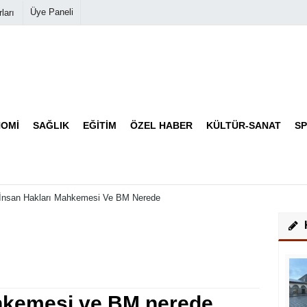
Üye Paneli
ları
Biyografiler
Köşe Yazarları
OMI
SAĞLIK
EĞITIM
ÖZEL HABER
KÜLTÜR-SANAT
S
Video Galeri
Foto Galeri
İnsan Hakları Mahkemesi Ve BM Nerede
hkemesi ve BM nerede