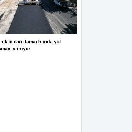
Selahattin İlhan
Sonbayram
SAÂDET Mİ, ŞEKÂVET Mİ?
İNSANIN KADERİNE
ŞEN SORU
rek'in can damarlarında yol
Mahmut Hanpolat
şması sürüyor
Adanmış bir hayat: Neşet
Hoca
Abdurahman Deniz Uğurlu
Bazı İnsanların Değeri,
Yokluklarında Anlaşılır: Hacı
Mustafa Demirkan