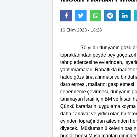
16 Ekim 2023 - 18:28
70 yıldır dünyanın gözü önünde 
topraklarından peyde pey göçe zorlanm
tahrip edercesine evlerinden, işyer
yaptırmamaları, Rahatlıkla ibadetleri
halde gözaltına alınması ve bir d
darp etmesi, mallarını gasp etmesi, 
cehenneme çevirmesi, dünyanın gözl
tanımayan İsrail için BM ve İnsan 
Çünkü kararlarını uygulama koyma 
daha canavar ve yırtıcı olan bir ter
evinden toprağından ailesinden he
diyecek. Müslüman ülkelerin başına k
bunlar hepsi Müslümanları dininden