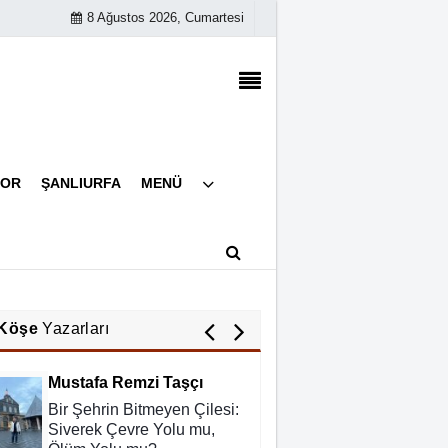
8 Ağustos 2026, Cumartesi
Abdurahman Deniz Uğurlu
Bazı İnsanların Değeri,
Yokluklarında Anlaşılır: Hacı
Mustafa Demirkan
Ali Lale
Künye
POR
ŞANLIURFA
MENÜ
İletişim
Hırsızlığın ve Rüşvetin Yeni
Adı: Bağış
Çerez Politikası
Gizlilik İlkeleri
Nurettin Gençdal
Hayattan Tasarruf mu ?
Yoksa Hayata Tasavvuf mu
Köşe
Yazarları
?
Mustafa Remzi Taşçı
Bir Şehrin Bitmeyen Çilesi:
Siverek Çevre Yolu mu,