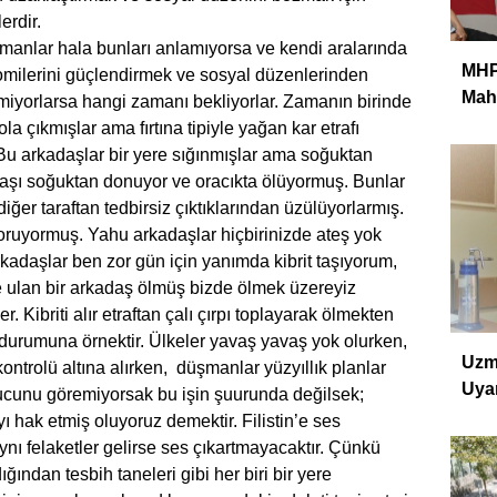
erdir.
r hala bunları anlamıyorsa ve kendi aralarında
MHP 
nomilerini güçlendirmek ve sosyal düzenlerinden
Mahm
etmiyorlarsa hangi zamanı bekliyorlar. Zamanın birinde
a çıkmışlar ama fırtına tipiyle yağan kar etrafı
u arkadaşlar bir yere sığınmışlar ama soğuktan
aşı soğuktan donuyor ve oracıkta ölüyormuş. Bunlar
ğer taraftan tedbirsiz çıktıklarından üzülüyorlarmış.
soruyormuş. Yahu arkadaşlar hiçbirinizde ateş yok
kadaşlar ben zor gün için yanımda kibrit taşıyorum,
de ulan bir arkadaş ölmüş bizde ölmek üzereyiz
Kibriti alır etraftan çalı çırpı toplayarak ölmekten
 durumuna örnektir. Ülkeler yavaş yavaş yok olurken,
Uzm
ontrolü altına alırken, düşmanlar yüzyıllık planlar
Uyar
ucunu göremiyorsak bu işin şuurunda değilsek;
ı hak etmiş oluyoruz demektir. Filistin’e ses
ynı felaketler gelirse ses çıkartmayacaktır. Çünkü
ğından tesbih taneleri gibi her biri bir yere