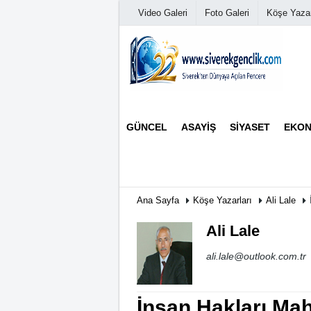
Video Galeri
Foto Galeri
Köşe Yazar
Üye Paneli
GÜNCEL
ASAYIŞ
SIYASET
EKON
Haber Arşivi
Günün Haberleri
Ana Sayfa
Köşe Yazarları
Ali Lale
Ali Lale
ali.lale@outlook.com.tr
İnsan Hakları Ma