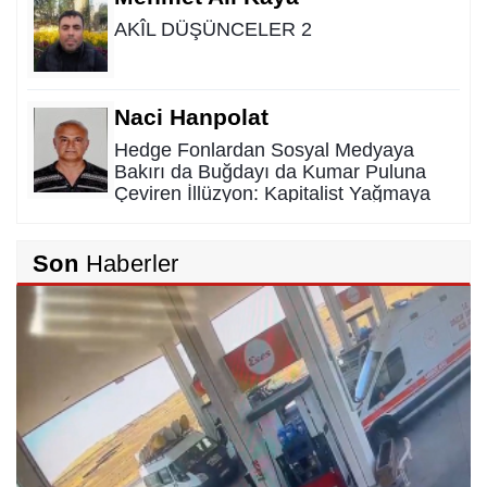
AKÎL DÜŞÜNCELER 2
Naci Hanpolat
Hedge Fonlardan Sosyal Medyaya
Bakırı da Buğdayı da Kumar Puluna
Çeviren İllüzyon: Kapitalist Yağmaya
Karşı Kadim Panzehir
Rıdvan Ortakaya
Son
Haberler
SAHİDEN ŞANLIURFA SAHİPSİZ Mİ?
Cemil Yeşildağ
Dersa Mentikî û Lûyê
Mustafa Karadağlı