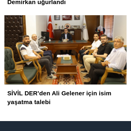
Demirkan uğurlandı
SAÂDET Mİ, ŞEKÂVET Mİ? İNSANIN
KADERİNE DÜŞEN SORU
Mahmut Hanpolat
Adanmış bir hayat: Neşet Hoca
Abdurahman Deniz Uğurlu
Bazı İnsanların Değeri, Yokluklarında
Anlaşılır: Hacı Mustafa Demirkan
SİVİL DER’den Ali Gelener için isim
yaşatma talebi