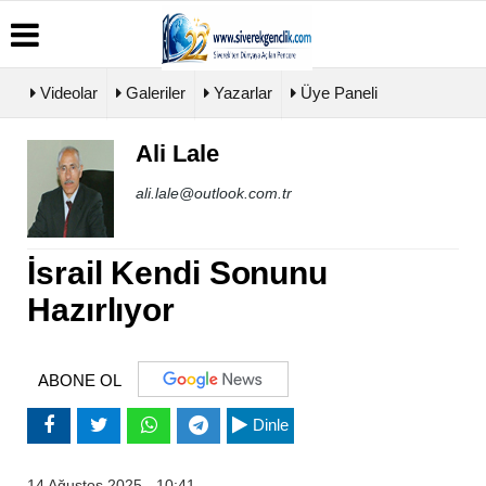
Videolar
Galeriler
Yazarlar
Üye Paneli
Ali Lale
Üye
Biyografiler
Köşe
Künye
Paneli
Yazarları
ali.lale@outlook.com.tr
İletişim
Haber
Video
Çerez
Arşivi
Galeri
Politikası
Günün
Foto
İsrail Kendi Sonunu
Gizlilik
Haberleri
Galeri
İlkeleri
Hazırlıyor
ABONE OL
Dinle
14 Ağustos 2025 - 10:41