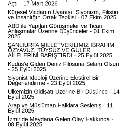
Açtı - 17 Mart 2026
Küresel Vicdanın Uyanışı: Siyonizm, Filistin
ve İnsanlığın Ortak Tepkisi - 07 Ekim 2025
ABD ile Yapılan Görüşmeler ve Ticari
Anlaşmalar Üzerine Düşünceler - 01 Ekim
2025
ŞANLIURFA MİLLETVEKİLİMİZ İBRAHİM
ÖZYAVUZ, TÜYSÜZ VE GÜLER
AİLELERİNİ BARIŞTIRDI - 25 Eylül 2025
Kudüs'e Giden Deniz Filosuna Selam Olsun
- 25 Eylül 2025
Siyonist İdeoloji Üzerine Eleştirel Bir
Değerlendirme - 23 Eylül 2025
Ülkemizin Gidişatı Üzerine Bir Düşünce - 14
Eylül 2025
Mahmut Hanpolat
Arap ve Müslüman Halklara Sesleniş - 11
Adanmış bir hayat: Neşet Hoca
Eylül 2025
İzmir'de Meydana Gelen Olay Hakkında -
08 Eylül 2025