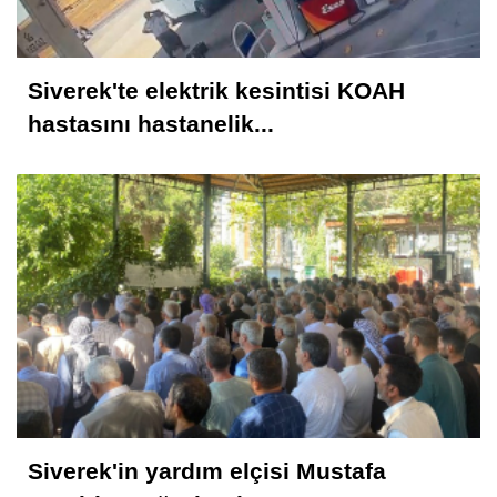
NİTELİK
Siverek'te elektrik kesintisi KOAH
Hasan Baydilli
hastasını hastanelik...
NEREYE GİDİYOR BU TOPLUM? NE
YAPMALI?
KONUK YAZAR
Rahmet İkliminin Zirvesi Kadir Gecesi
Muhammed Nur
28 Şubat Süreci ve Siverek 16
Siverek'in yardım elçisi Mustafa
Selahattin İlhan Sonbayram