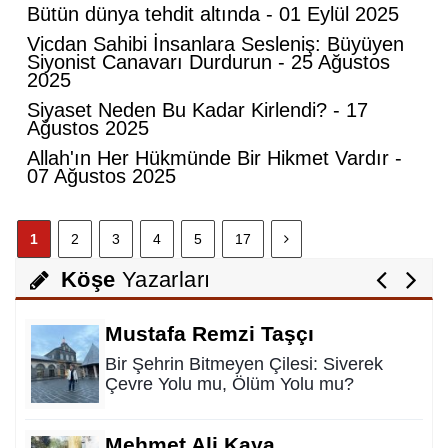
Abdurahman Deniz Uğurlu
Bütün dünya tehdit altında - 01 Eylül 2025
Bazı İnsanların Değeri, Yokluklarında
Vicdan Sahibi İnsanlara Sesleniş: Büyüyen
Anlaşılır: Hacı Mustafa Demirkan
Siyonist Canavarı Durdurun - 25 Ağustos
2025
Siyaset Neden Bu Kadar Kirlendi? - 17
Ali Lale
Ağustos 2025
Hırsızlığın ve Rüşvetin Yeni Adı: Bağış
Allah'ın Her Hükmünde Bir Hikmet Vardır -
07 Ağustos 2025
Nurettin Gençdal
1
2
3
4
5
17
Hayattan Tasarruf mu ? Yoksa Hayata
Tasavvuf mu ?
Köşe
Yazarları
Mustafa Remzi Taşçı
Bir Şehrin Bitmeyen Çilesi: Siverek
Çevre Yolu mu, Ölüm Yolu mu?
Mehmet Ali Kaya