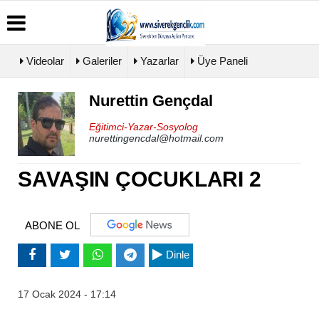
Videolar
Galeriler
Yazarlar
Üye Paneli
Nurettin Gençdal
Üye
Biyografiler
Köşe
Künye
Paneli
Yazarları
Eğitimci-Yazar-Sosyolog
İletişim
nurettingencdal@hotmail.com
Haber
Video
Çerez
Arşivi
Galeri
Politikası
Günün
Foto
SAVAŞIN ÇOCUKLARI 2
Gizlilik
Haberleri
Galeri
İlkeleri
ABONE OL
Dinle
17 Ocak 2024 - 17:14