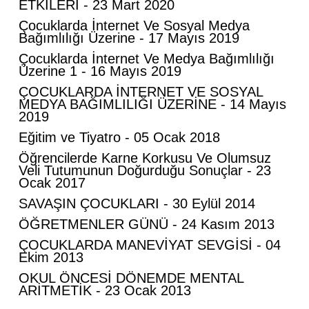
ETKİLERİ - 23 Mart 2020
Çocuklarda İnternet Ve Sosyal Medya
Bağımlılığı Üzerine - 17 Mayıs 2019
Çocuklarda İnternet Ve Medya Bağımlılığı
Üzerine 1 - 16 Mayıs 2019
ÇOCUKLARDA İNTERNET VE SOSYAL
Mahmut Hanpolat
MEDYA BAĞIMLILIĞI ÜZERİNE - 14 Mayıs
Adanmış bir hayat: Neşet Hoca
2019
Eğitim ve Tiyatro - 05 Ocak 2018
Öğrencilerde Karne Korkusu Ve Olumsuz
Abdurahman Deniz Uğurlu
Veli Tutumunun Doğurduğu Sonuçlar - 23
Ocak 2017
Bazı İnsanların Değeri, Yokluklarında
SAVAŞIN ÇOCUKLARI - 30 Eylül 2014
Anlaşılır: Hacı Mustafa Demirkan
ÖĞRETMENLER GÜNÜ - 24 Kasım 2013
ÇOCUKLARDA MANEVİYAT SEVGİSİ - 04
Ali Lale
Ekim 2013
Hırsızlığın ve Rüşvetin Yeni Adı: Bağış
OKUL ÖNCESİ DÖNEMDE MENTAL
ARİTMETİK - 23 Ocak 2013