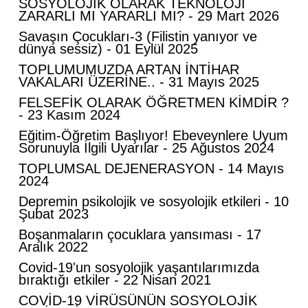
SOSYOLOJİK OLARAK TEKNOLOJİ
ZARARLI MI YARARLI MI? - 29 Mart 2026
Savaşın Çocukları-3 (Filistin yanıyor ve
dünya sessiz) - 01 Eylül 2025
TOPLUMUMUZDA ARTAN İNTİHAR
VAKALARI ÜZERİNE.. - 31 Mayıs 2025
FELSEFİK OLARAK ÖĞRETMEN KİMDİR ?
- 23 Kasım 2024
Eğitim-Öğretim Başlıyor! Ebeveynlere Uyum
Sorunuyla İlgili Uyarılar - 25 Ağustos 2024
TOPLUMSAL DEJENERASYON - 14 Mayıs
2024
Depremin psikolojik ve sosyolojik etkileri - 10
Şubat 2023
Boşanmaların çocuklara yansıması - 17
Aralık 2022
Covid-19'un sosyolojik yaşantılarımızda
bıraktığı etkiler - 22 Nisan 2021
COVİD-19 VİRÜSÜNÜN SOSYOLOJİK