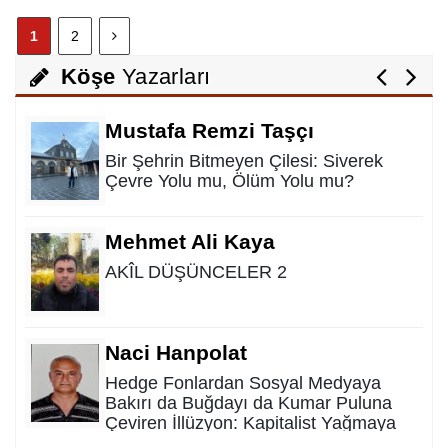
Nurettin Gençdal
1
2
Hayattan Tasarruf mu ? Yoksa Hayata
Tasavvuf mu ?
Köşe
Yazarları
Mustafa Remzi Taşçı
Bir Şehrin Bitmeyen Çilesi: Siverek
Çevre Yolu mu, Ölüm Yolu mu?
Mehmet Ali Kaya
AKÎL DÜŞÜNCELER 2
Naci Hanpolat
Hedge Fonlardan Sosyal Medyaya
Bakırı da Buğdayı da Kumar Puluna
Çeviren İllüzyon: Kapitalist Yağmaya
Karşı Kadim Panzehir