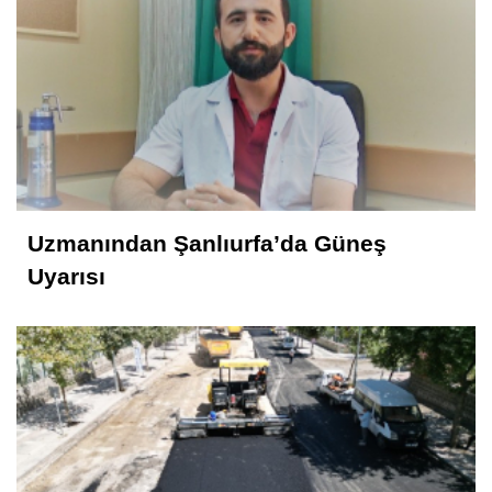
KONUK YAZAR
Rahmet İkliminin Zirvesi Kadir Gecesi
Muhammed Nur
28 Şubat Süreci ve Siverek 16
Uzmanından Şanlıurfa’da Güneş
Selahattin İlhan Sonbayram
Uyarısı
SAÂDET Mİ, ŞEKÂVET Mİ? İNSANIN
KADERİNE DÜŞEN SORU
Mahmut Hanpolat
Adanmış bir hayat: Neşet Hoca