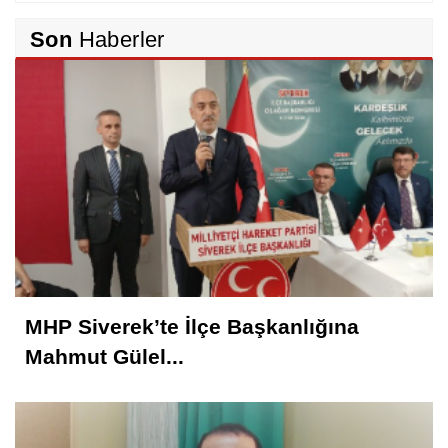
Rıdvan Ortakaya
Son
Haberler
SAHİDEN ŞANLIURFA SAHİPSİZ Mİ?
Cemil Yeşildağ
Dersa Mentikî û Lûyê
Mustafa Karadağlı
NİTELİK
MHP Siverek’te İlçe Başkanlığına
Hasan Baydilli
Mahmut Gülel...
NEREYE GİDİYOR BU TOPLUM? NE
YAPMALI?