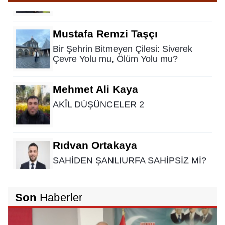
Mustafa Remzi Taşçı
Bir Şehrin Bitmeyen Çilesi: Siverek
Çevre Yolu mu, Ölüm Yolu mu?
Mehmet Ali Kaya
AKÎL DÜŞÜNCELER 2
Rıdvan Ortakaya
SAHİDEN ŞANLIURFA SAHİPSİZ Mİ?
Cemil Yeşildağ
Son
Haberler
Dersa Mentikî û Lûyê