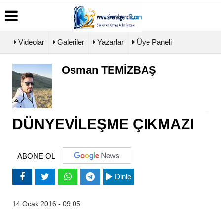
Videolar
Galeriler
Yazarlar
Üye Paneli
Osman TEMİZBAŞ
Üye
Biyografiler
Köşe
Künye
Paneli
Yazarları
İletişim
Haber
Video
Çerez
Arşivi
Galeri
Politikası
Günün
Foto
DÜNYEVİLEŞME ÇIKMAZI
Gizlilik
Haberleri
Galeri
İlkeleri
ABONE OL
Dinle
14 Ocak 2016 - 09:05