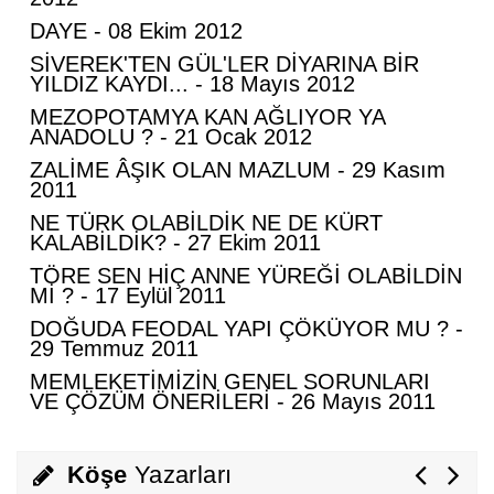
DAYE - 08 Ekim 2012
Naci Hanpolat
SİVEREK'TEN GÜL'LER DİYARINA BİR
Türkiye-Suudi Arabistan-Pakistan Üçlü
YILDIZ KAYDI... - 18 Mayıs 2012
Anlaşmasının Hedefi Kim: İran mı, İsrail
MEZOPOTAMYA KAN AĞLIYOR YA
mi?
ANADOLU ? - 21 Ocak 2012
Abdurahman Deniz Uğurlu
ZALİME ÂŞIK OLAN MAZLUM - 29 Kasım
2011
Bazı İnsanların Değeri, Yokluklarında
NE TÜRK OLABİLDİK NE DE KÜRT
Anlaşılır: Hacı Mustafa Demirkan
KALABİLDİK? - 27 Ekim 2011
TÖRE SEN HİÇ ANNE YÜREĞİ OLABİLDİN
Ali Lale
Mİ ? - 17 Eylül 2011
Hırsızlığın ve Rüşvetin Yeni Adı: Bağış
DOĞUDA FEODAL YAPI ÇÖKÜYOR MU ? -
29 Temmuz 2011
MEMLEKETİMİZİN GENEL SORUNLARI
VE ÇÖZÜM ÖNERİLERİ - 26 Mayıs 2011
Nurettin Gençdal
Hayattan Tasarruf mu ? Yoksa Hayata
Tasavvuf mu ?
Köşe
Yazarları