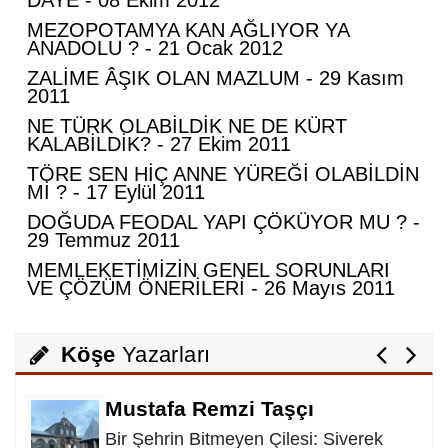
DAYE - 08 Ekim 2012
MEZOPOTAMYA KAN AĞLIYOR YA
ANADOLU ? - 21 Ocak 2012
Abdurahman Deniz Uğurlu
ZALİME ÂŞIK OLAN MAZLUM - 29 Kasım
2011
Bazı İnsanların Değeri, Yokluklarında
NE TÜRK OLABİLDİK NE DE KÜRT
Anlaşılır: Hacı Mustafa Demirkan
KALABİLDİK? - 27 Ekim 2011
TÖRE SEN HİÇ ANNE YÜREĞİ OLABİLDİN
Ali Lale
Mİ ? - 17 Eylül 2011
Hırsızlığın ve Rüşvetin Yeni Adı: Bağış
DOĞUDA FEODAL YAPI ÇÖKÜYOR MU ? -
29 Temmuz 2011
MEMLEKETİMİZİN GENEL SORUNLARI
VE ÇÖZÜM ÖNERİLERİ - 26 Mayıs 2011
Nurettin Gençdal
Hayattan Tasarruf mu ? Yoksa Hayata
Tasavvuf mu ?
Köşe
Yazarları
Mustafa Remzi Taşçı
Bir Şehrin Bitmeyen Çilesi: Siverek