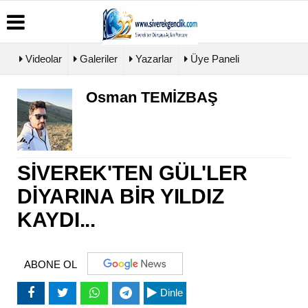
Videolar
Galeriler
Yazarlar
Üye Paneli
Osman TEMİZBAŞ
Üye
Biyografiler
Köşe
Künye
Paneli
Yazarları
İletişim
Haber
Video
Çerez
Arşivi
Galeri
Politikası
Günün
Foto
SİVEREK'TEN GÜL'LER
Gizlilik
Haberleri
Galeri
İlkeleri
DİYARINA BİR YILDIZ
KAYDI...
ABONE OL
Dinle