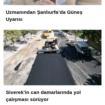
Uzmanından Şanlıurfa’da Güneş
Selahattin İlhan Sonbayram
Uyarısı
SAÂDET Mİ, ŞEKÂVET Mİ? İNSANIN
KADERİNE DÜŞEN SORU
Mahmut Hanpolat
Adanmış bir hayat: Neşet Hoca
Abdurahman Deniz Uğurlu
Bazı İnsanların Değeri, Yokluklarında
Anlaşılır: Hacı Mustafa Demirkan
Siverek'in can damarlarında yol
çalışması sürüyor