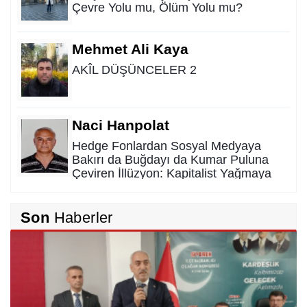
Çevre Yolu mu, Ölüm Yolu mu?
Mehmet Ali Kaya
AKÎL DÜŞÜNCELER 2
Naci Hanpolat
Hedge Fonlardan Sosyal Medyaya
Bakırı da Buğdayı da Kumar Puluna
Çeviren İllüzyon: Kapitalist Yağmaya
Karşı Kadim Panzehir
Rıdvan Ortakaya
Son
Haberler
SAHİDEN ŞANLIURFA SAHİPSİZ Mİ?
Cemil Yeşildağ
Dersa Mentikî û Lûyê