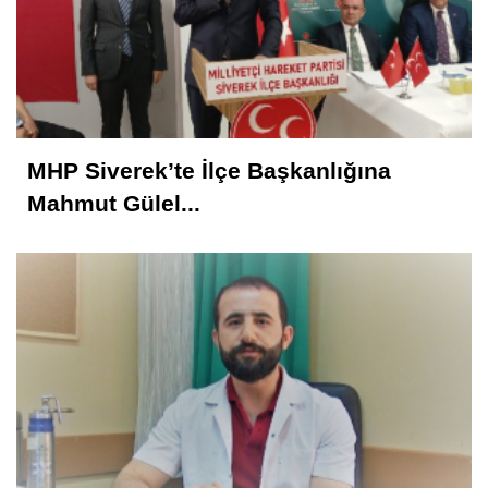
Mustafa Karadağlı
NİTELİK
MHP Siverek’te İlçe Başkanlığına
Hasan Baydilli
Mahmut Gülel...
NEREYE GİDİYOR BU TOPLUM? NE
YAPMALI?
KONUK YAZAR
Rahmet İkliminin Zirvesi Kadir Gecesi
Muhammed Nur
28 Şubat Süreci ve Siverek 16