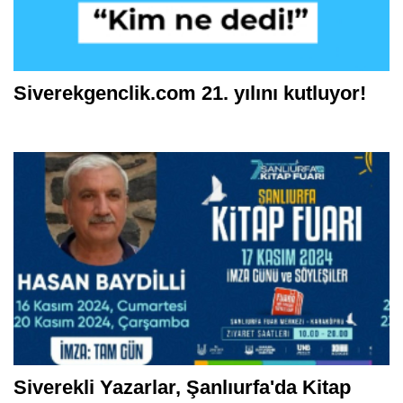
Siverekgenclik.com 21. yılını kutluyor!
Siverekli Yazarlar, Şanlıurfa'da Kitap