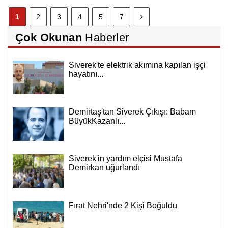
1
2
3
4
5
7
Çok Okunan
Haberler
Siverek'te elektrik akımına kapılan işçi
hayatını...
Demirtaş'tan Siverek Çıkışı: Babam
BüyükKazanlı...
Siverek'in yardım elçisi Mustafa
Demirkan uğurlandı
Fırat Nehri'nde 2 Kişi Boğuldu