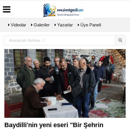
Videolar
Galeriler
Yazarlar
Üye Paneli
Üye
Biyografiler
Köşe
Künye
Paneli
Yazarları
İletişim
Haber
Video
Çerez
Arşivi
Galeri
Politikası
Günün
Foto
Gizlilik
Haberleri
Galeri
İlkeleri
Baydilli'nin yeni eseri "Bir Şehrin