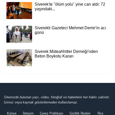
Siverek'te "ölüm yolu" yine can aldı: 72
yaşındaki...
Cemil Yeşildağ
Dersa Mentikî û Lûyê
Siverekli Gazeteci Mehmet Demir'in acı
günü
Mustafa Karadağlı
NİTELİK
Siverek Müteahhitler Derneği'nden
Beton Boykotu Kararı
Hasan Baydilli
NEREYE GİDİYOR BU TOPLUM? NE
YAPMALI?
Sitemizde bulunan yazı, video, fotoğraf ve haberlerin her hakkı saklıdır.
KONUK YAZAR
İzinsiz veya kaynak gösterilemeden kullanılamaz.
Rahmet İkliminin Zirvesi Kadir Gecesi
Künye
İletişim
Çerez Politikası
Gizlilik İlkeleri
Rss