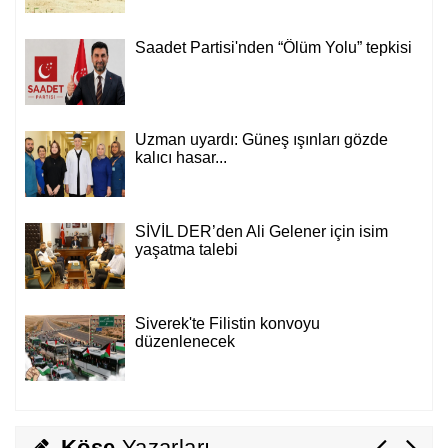
Saadet Partisi'nden “Ölüm Yolu” tepkisi
Mahmut Hanpolat
Adanmış bir hayat: Neşet Hoca
Uzman uyardı: Güneş ışınları gözde
kalıcı hasar...
Naci Hanpolat
Türkiye-Suudi Arabistan-Pakistan Üçlü
Anlaşmasının Hedefi Kim: İran mı, İsrail
SİVİL DER’den Ali Gelener için isim
mi?
yaşatma talebi
Abdurahman Deniz Uğurlu
Bazı İnsanların Değeri, Yokluklarında
Siverek'te Filistin konvoyu
Anlaşılır: Hacı Mustafa Demirkan
düzenlenecek
Ali Lale
Hırsızlığın ve Rüşvetin Yeni Adı: Bağış
Köşe
Yazarları