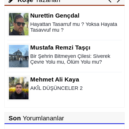
Nurettin Gençdal
Hayattan Tasarruf mu ? Yoksa Hayata
Tasavvuf mu ?
Mustafa Remzi Taşçı
Bir Şehrin Bitmeyen Çilesi: Siverek
Çevre Yolu mu, Ölüm Yolu mu?
Mehmet Ali Kaya
AKÎL DÜŞÜNCELER 2
Rıdvan Ortakaya
Son
Yorumlananlar
SAHİDEN ŞANLIURFA SAHİPSİZ Mİ?