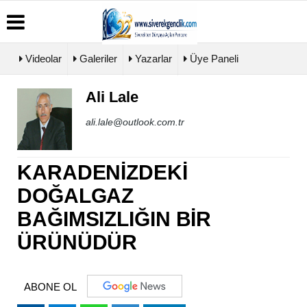
Videolar
Galeriler
Yazarlar
Üye Paneli
Ali Lale
Üye
Biyografiler
Köşe
Künye
Paneli
Yazarları
ali.lale@outlook.com.tr
İletişim
Haber
Video
Çerez
Arşivi
Galeri
Politikası
Günün
Foto
KARADENİZDEKİ
Gizlilik
Haberleri
Galeri
İlkeleri
DOĞALGAZ
BAĞIMSIZLIĞIN BİR
ÜRÜNÜDÜR
ABONE OL