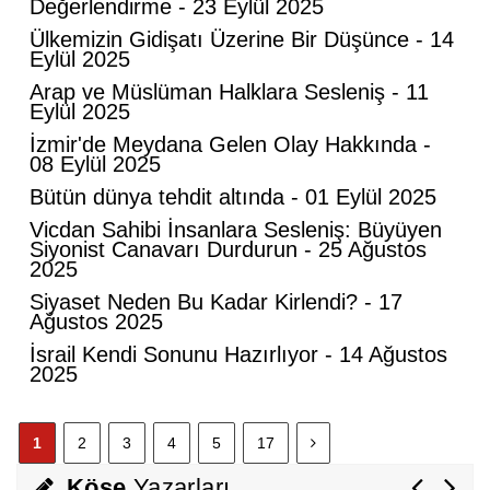
Değerlendirme - 23 Eylül 2025
Ülkemizin Gidişatı Üzerine Bir Düşünce - 14
Eylül 2025
Mahmut Hanpolat
Arap ve Müslüman Halklara Sesleniş - 11
Adanmış bir hayat: Neşet Hoca
Eylül 2025
İzmir'de Meydana Gelen Olay Hakkında -
08 Eylül 2025
Abdurahman Deniz Uğurlu
Bütün dünya tehdit altında - 01 Eylül 2025
Bazı İnsanların Değeri, Yokluklarında
Vicdan Sahibi İnsanlara Sesleniş: Büyüyen
Anlaşılır: Hacı Mustafa Demirkan
Siyonist Canavarı Durdurun - 25 Ağustos
2025
Siyaset Neden Bu Kadar Kirlendi? - 17
Ali Lale
Ağustos 2025
Hırsızlığın ve Rüşvetin Yeni Adı: Bağış
İsrail Kendi Sonunu Hazırlıyor - 14 Ağustos
2025
Nurettin Gençdal
1
2
3
4
5
17
Hayattan Tasarruf mu ? Yoksa Hayata
Tasavvuf mu ?
Köşe
Yazarları