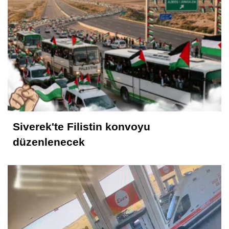
Cemil Yeşildağ
Dersa Mentikî û Lûyê
Mustafa Karadağlı
NİTELİK
Siverek'te Filistin konvoyu
Hasan Baydilli
düzenlenecek
NEREYE GİDİYOR BU TOPLUM? NE
YAPMALI?
KONUK YAZAR
Rahmet İkliminin Zirvesi Kadir Gecesi