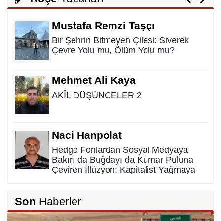
Mustafa Remzi Taşçı
Bir Şehrin Bitmeyen Çilesi: Siverek
Çevre Yolu mu, Ölüm Yolu mu?
Mehmet Ali Kaya
AKÎL DÜŞÜNCELER 2
Naci Hanpolat
Hedge Fonlardan Sosyal Medyaya
Bakırı da Buğdayı da Kumar Puluna
Çeviren İllüzyon: Kapitalist Yağmaya
Karşı Kadim Panzehir
Rıdvan Ortakaya
Son
Haberler
SAHİDEN ŞANLIURFA SAHİPSİZ Mİ?