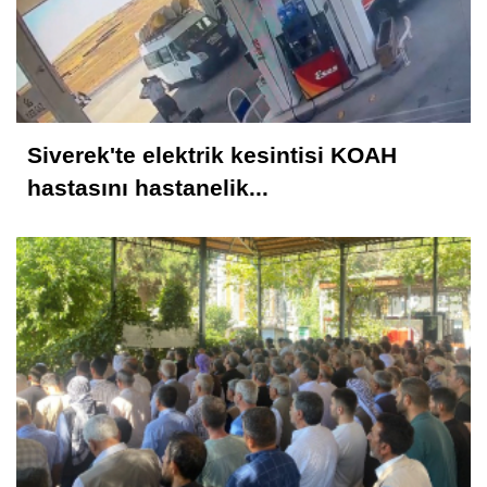
Muhammed Nur
28 Şubat Süreci ve Siverek 16
Siverek'te elektrik kesintisi KOAH
Selahattin İlhan Sonbayram
hastasını hastanelik...
SAÂDET Mİ, ŞEKÂVET Mİ? İNSANIN
KADERİNE DÜŞEN SORU
Mahmut Hanpolat
Adanmış bir hayat: Neşet Hoca
Abdurahman Deniz Uğurlu
Bazı İnsanların Değeri, Yokluklarında
Anlaşılır: Hacı Mustafa Demirkan