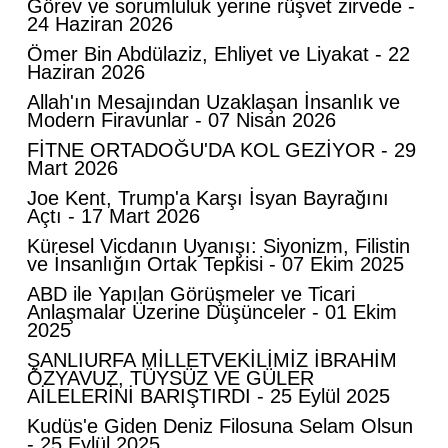
Görev ve sorumluluk yerine rüşvet zirvede -
24 Haziran 2026
​Ömer Bin Abdülaziz, Ehliyet ve Liyakat - 22
Haziran 2026
​Allah'ın Mesajından Uzaklaşan İnsanlık ve
Modern Firavunlar - 07 Nisan 2026
FİTNE ORTADOĞU'DA KOL GEZİYOR - 29
Mart 2026
​Joe Kent, Trump'a Karşı İsyan Bayrağını
Açtı - 17 Mart 2026
Küresel Vicdanın Uyanışı: Siyonizm, Filistin
ve İnsanlığın Ortak Tepkisi - 07 Ekim 2025
ABD ile Yapılan Görüşmeler ve Ticari
Anlaşmalar Üzerine Düşünceler - 01 Ekim
2025
ŞANLIURFA MİLLETVEKİLİMİZ İBRAHİM
ÖZYAVUZ, TÜYSÜZ VE GÜLER
AİLELERİNİ BARIŞTIRDI - 25 Eylül 2025
Kudüs'e Giden Deniz Filosuna Selam Olsun
- 25 Eylül 2025