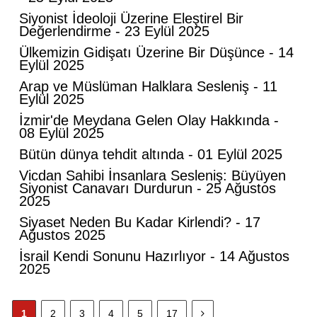
Siyonist İdeoloji Üzerine Eleştirel Bir
Değerlendirme - 23 Eylül 2025
Ülkemizin Gidişatı Üzerine Bir Düşünce - 14
Eylül 2025
Mahmut Hanpolat
Arap ve Müslüman Halklara Sesleniş - 11
Adanmış bir hayat: Neşet Hoca
Eylül 2025
İzmir'de Meydana Gelen Olay Hakkında -
08 Eylül 2025
Abdurahman Deniz Uğurlu
Bütün dünya tehdit altında - 01 Eylül 2025
Bazı İnsanların Değeri, Yokluklarında
Vicdan Sahibi İnsanlara Sesleniş: Büyüyen
Anlaşılır: Hacı Mustafa Demirkan
Siyonist Canavarı Durdurun - 25 Ağustos
2025
Siyaset Neden Bu Kadar Kirlendi? - 17
Ali Lale
Ağustos 2025
Hırsızlığın ve Rüşvetin Yeni Adı: Bağış
İsrail Kendi Sonunu Hazırlıyor - 14 Ağustos
2025
Nurettin Gençdal
1
2
3
4
5
17