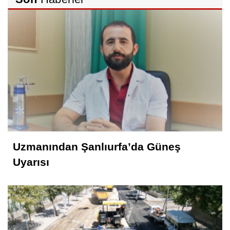
SAHİDEN ŞANLIURFA SAHİPSİZ Mİ?
Cemil Yeşildağ
Dersa Mentikî û Lûyê
Mustafa Karadağlı
NİTELİK
Uzmanından Şanlıurfa’da Güneş
Hasan Baydilli
Uyarısı
NEREYE GİDİYOR BU TOPLUM? NE
YAPMALI?
KONUK YAZAR