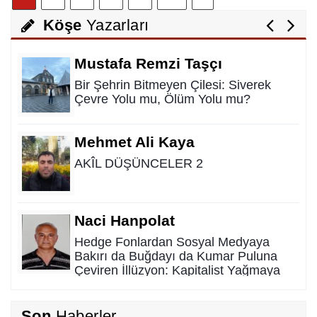
Hayattan Tasarruf mu ? Yoksa Hayata
Tasavvuf mu ?
Köşe
Yazarları
Mustafa Remzi Taşçı
Bir Şehrin Bitmeyen Çilesi: Siverek
Çevre Yolu mu, Ölüm Yolu mu?
Mehmet Ali Kaya
AKÎL DÜŞÜNCELER 2
Naci Hanpolat
Hedge Fonlardan Sosyal Medyaya
Bakırı da Buğdayı da Kumar Puluna
Çeviren İllüzyon: Kapitalist Yağmaya
Karşı Kadim Panzehir
Rıdvan Ortakaya
Son
Haberler