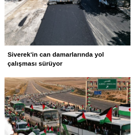
Rahmet İkliminin Zirvesi Kadir Gecesi
Muhammed Nur
28 Şubat Süreci ve Siverek 16
Siverek'in can damarlarında yol
Selahattin İlhan Sonbayram
çalışması sürüyor
SAÂDET Mİ, ŞEKÂVET Mİ? İNSANIN
KADERİNE DÜŞEN SORU
Mahmut Hanpolat
Adanmış bir hayat: Neşet Hoca
Abdurahman Deniz Uğurlu
Bazı İnsanların Değeri, Yokluklarında