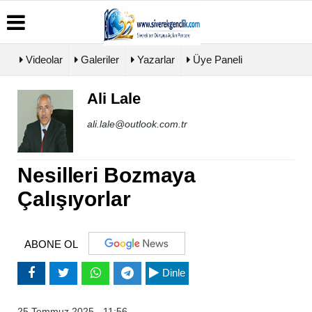
Videolar
Galeriler
Yazarlar
Üye Paneli
Ali Lale
Üye
Biyografiler
Köşe
Künye
Paneli
Yazarları
ali.lale@outlook.com.tr
İletişim
Haber
Video
Çerez
Arşivi
Galeri
Politikası
Günün
Foto
Nesilleri Bozmaya
Gizlilik
Haberleri
Galeri
İlkeleri
Çalışıyorlar
ABONE OL
Dinle
25 Temmuz 2025 - 11:56