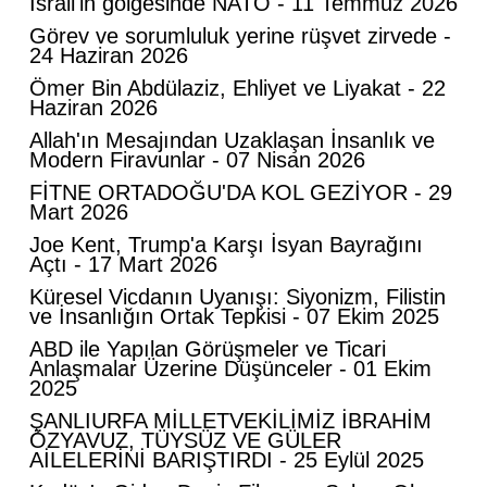
İsrail'in gölgesinde NATO - 11 Temmuz 2026
Görev ve sorumluluk yerine rüşvet zirvede -
24 Haziran 2026
​Ömer Bin Abdülaziz, Ehliyet ve Liyakat - 22
Haziran 2026
​Allah'ın Mesajından Uzaklaşan İnsanlık ve
Modern Firavunlar - 07 Nisan 2026
FİTNE ORTADOĞU'DA KOL GEZİYOR - 29
Mart 2026
​Joe Kent, Trump'a Karşı İsyan Bayrağını
Açtı - 17 Mart 2026
Küresel Vicdanın Uyanışı: Siyonizm, Filistin
ve İnsanlığın Ortak Tepkisi - 07 Ekim 2025
ABD ile Yapılan Görüşmeler ve Ticari
Anlaşmalar Üzerine Düşünceler - 01 Ekim
2025
ŞANLIURFA MİLLETVEKİLİMİZ İBRAHİM
ÖZYAVUZ, TÜYSÜZ VE GÜLER
AİLELERİNİ BARIŞTIRDI - 25 Eylül 2025