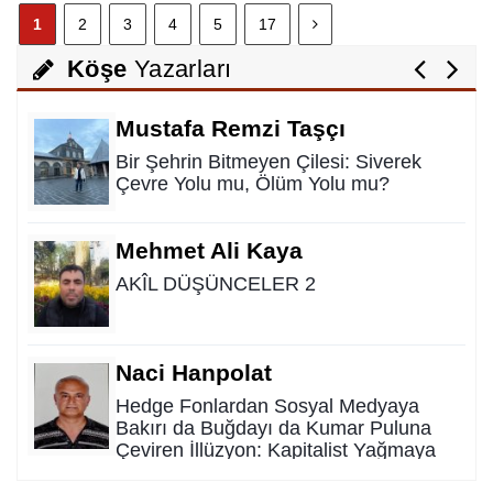
Nurettin Gençdal
1
2
3
4
5
17
Hayattan Tasarruf mu ? Yoksa Hayata
Tasavvuf mu ?
Köşe
Yazarları
Mustafa Remzi Taşçı
Bir Şehrin Bitmeyen Çilesi: Siverek
Çevre Yolu mu, Ölüm Yolu mu?
Mehmet Ali Kaya
AKÎL DÜŞÜNCELER 2
Naci Hanpolat
Hedge Fonlardan Sosyal Medyaya
Bakırı da Buğdayı da Kumar Puluna
Çeviren İllüzyon: Kapitalist Yağmaya
Karşı Kadim Panzehir