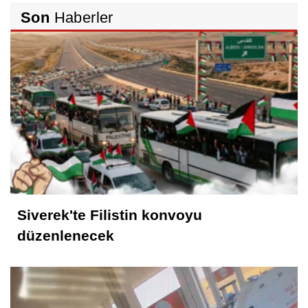
Rıdvan Ortakaya
Son
Haberler
SAHİDEN ŞANLIURFA SAHİPSİZ Mİ?
Cemil Yeşildağ
Dersa Mentikî û Lûyê
Mustafa Karadağlı
NİTELİK
Siverek'te Filistin konvoyu
Hasan Baydilli
düzenlenecek
NEREYE GİDİYOR BU TOPLUM? NE
YAPMALI?
KONUK YAZAR