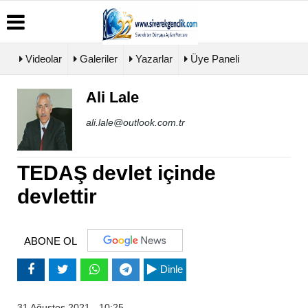
Videolar
Galeriler
Yazarlar
Üye Paneli
Ali Lale
Üye
Biyografiler
Köşe
Künye
Paneli
Yazarları
ali.lale@outlook.com.tr
İletişim
Haber
Video
Çerez
Arşivi
Galeri
Politikası
Günün
Foto
TEDAŞ devlet içinde
Gizlilik
Haberleri
Galeri
İlkeleri
devlettir
ABONE OL
Dinle
31 Ağustos 2021 - 10:25