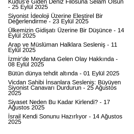
Kudüs'e Giden Deniz Filosuna Selam Olsun
- 25 Eylül 2025
Siyonist İdeoloji Üzerine Eleştirel Bir
Değerlendirme - 23 Eylül 2025
Ülkemizin Gidişatı Üzerine Bir Düşünce - 14
Eylül 2025
Mahmut Hanpolat
Arap ve Müslüman Halklara Sesleniş - 11
Adanmış bir hayat: Neşet Hoca
Eylül 2025
İzmir'de Meydana Gelen Olay Hakkında -
08 Eylül 2025
Abdurahman Deniz Uğurlu
Bütün dünya tehdit altında - 01 Eylül 2025
Bazı İnsanların Değeri, Yokluklarında
Vicdan Sahibi İnsanlara Sesleniş: Büyüyen
Anlaşılır: Hacı Mustafa Demirkan
Siyonist Canavarı Durdurun - 25 Ağustos
2025
Siyaset Neden Bu Kadar Kirlendi? - 17
Ali Lale
Ağustos 2025
Hırsızlığın ve Rüşvetin Yeni Adı: Bağış
İsrail Kendi Sonunu Hazırlıyor - 14 Ağustos
2025