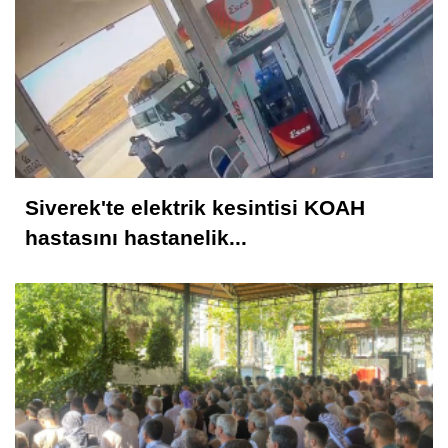
Rahmet İkliminin Zirvesi Kadir Gecesi
Muhammed Nur
28 Şubat Süreci ve Siverek 16
Siverek'te elektrik kesintisi KOAH
Selahattin İlhan Sonbayram
hastasını hastanelik...
SAÂDET Mİ, ŞEKÂVET Mİ? İNSANIN
KADERİNE DÜŞEN SORU
Mahmut Hanpolat
Adanmış bir hayat: Neşet Hoca
Abdurahman Deniz Uğurlu