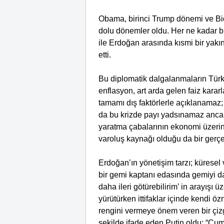
Obama, birinci Trump dönemi ve Bide
dolu dönemler oldu. Her ne kadar bi
ile Erdoğan arasında kısmi bir yakı
etti.
Bu diplomatik dalgalanmaların Türk
enflasyon, art arda gelen faiz kara
tamamı dış faktörlerle açıklanamaz; 
da bu krizde payı yadsınamaz ancak d
yaratma çabalarının ekonomi üzerind
varoluş kaynağı olduğu da bir gerçe
Erdoğan’ın yönetişim tarzı; küresel
bir gemi kaptanı edasında gemiyi da
daha ileri götürebilirim’ in arayışı ü
yürütürken ittifaklar içinde kendi 
rengini vermeye önem veren bir çizg
şekilde ifade eden Putin oldu: “C