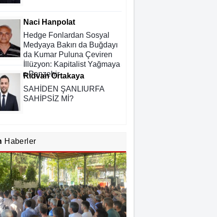
Naci Hanpolat
Hedge Fonlardan Sosyal
Medyaya Bakırı da Buğdayı
da Kumar Puluna Çeviren
İllüzyon: Kapitalist Yağmaya
ı Kadim Panzehir
Rıdvan Ortakaya
SAHİDEN ŞANLIURFA
SAHİPSİZ Mİ?
Cemil Yeşildağ
n
Haberler
Dersa Mentikî û Lûyê
Mustafa Karadağlı
NİTELİK