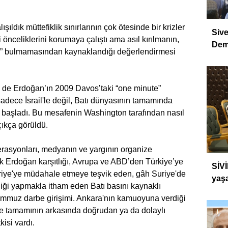
ışıldık müttefiklik sınırlarının çok ötesinde bir krizler
Sive
önceliklerini korumaya çalıştı ama asıl kırılmanın,
Dem
bilir” bulmamasından kaynaklandığı değerlendirmesi
ki de Erdoğan’ın 2009 Davos’taki “one minute”
sadece İsrail'le değil, Batı dünyasının tamamında
a başladı. Bu mesafenin Washington tarafından nasıl
çıkça görüldü.
perasyonları, medyanın ve yargının organize
ik Erdoğan karşıtlığı, Avrupa ve ABD’den Türkiye’ye
SİVİ
uriye'ye müdahale etmeye teşvik eden, gâh Suriye'de
yaşa
liği yapmakla itham eden Batı basını kaynaklı
emmuz darbe girişimi. Ankara'nın kamuoyuna verdiği
se tamamının arkasında doğrudan ya da dolaylı
isi vardı.