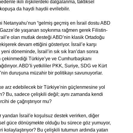
nedenle ikili ilişkilerdeki dalgalanma, taktiksel
kopuşa da haydi haydii evrilebilir.
ni Netanyahu’nun “gelmiş geçmiş en İsrail dostu ABD
n Gazze’de yaşanan soykırıma rağmen gerek Filistin-
rail’e olan mutlak desteği ABD’nin klasik Ortadoğu
işerek devam ettiğini gösteriyor. İsrail’e karşı
yeni döneminde, İsrail’in sık sık İran’dan sonra
 çekinmediği Türkiye’ye ve Cumhurbaşkanı
ağdırıyor. ABD’li yetkililer PKK, Suriye, SDG ve Kürt
in duruşuna müzahir bir politikayı savunuyorlar.
ike arz edebilecek bir Türkiye'nin güçlenmesine yol
n? Bu, sadece çelişkili değil; aynı zamanda kendi
tercihi de çağrıştırıyor mu?
 yandan İsrail'e koşulsuz destek verirken, diğer
esel güce dönüşmekte olduğu bu sürece göz yumuyor,
i kolaylaştırıyor? Bu çelişkili tutumun ardında yatan