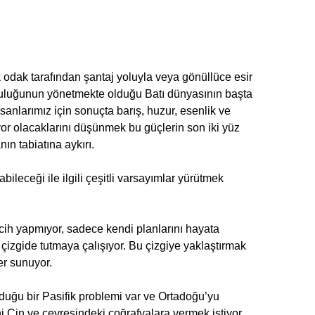
ik odak tarafından şantaj yoluyla veya gönüllüce esir
opluluğunun yönetmekte olduğu Batı dünyasının başta
anlarımız için sonuçta barış, huzur, esenlik ve
yor olacaklarını düşünmek bu güçlerin son iki yüz
nın tabiatına aykırı.
abileceği ile ilgili çeşitli varsayımlar yürütmek
rcih yapmıyor, sadece kendi planlarını hayata
r çizgide tutmaya çalışıyor. Bu çizgiye yaklaştırmak
ler sunuyor.
uğu bir Pasifik problemi var ve Ortadoğu’yu
i Çin ve çevresindeki coğrafyalara vermek istiyor.