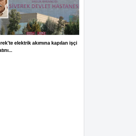
Selahattin İlhan
Sonbayram
SAÂDET Mİ, ŞEKÂVET Mİ?
İNSANIN KADERİNE
ŞEN SORU
rek'te elektrik akımına kapılan işçi
Mahmut Hanpolat
tını...
Adanmış bir hayat: Neşet
Hoca
Ali Lale
Hırsızlığın ve Rüşvetin Yeni
Adı: Bağış