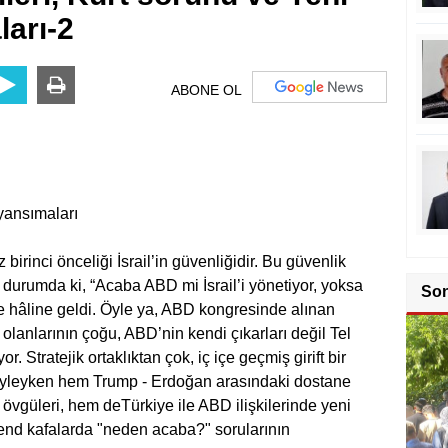
ları-2
ABONE OL
Karş
yansımaları
birinci önceliği İsrail’in güvenliğidir. Bu güvenlik
durumda ki, “Acaba ABD mi İsrail’i yönetiyor, yoksa
So
lişe hâline geldi. Öyle ya, ABD kongresinde alınan
li olanlarının çoğu, ABD’nin kendi çıkarları değil Tel
r. Stratejik ortaklıktan çok, iç içe geçmiş girift bir
öyleyken hem Trump - Erdoğan arasındaki dostane
k övgüleri, hem deTürkiye ile ABD ilişkilerinde yeni
end kafalarda "neden acaba?" sorularının