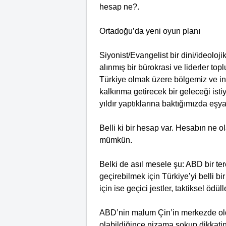
hesap ne?.
Ortadoğu’da yeni oyun planı
Siyonist/Evangelist bir dini/ideoloj
alınmış bir bürokrasi ve liderler t
Türkiye olmak üzere bölgemiz ve ins
kalkınma getirecek bir geleceği isti
yıldır yaptıklarına baktığımızda eşya
Belli ki bir hesap var. Hesabın ne ol
mümkün.
Belki de asıl mesele şu: ABD bir te
geçirebilmek için Türkiye’yi belli bi
için ise geçici jestler, taktiksel ödül
ABD’nin malum Çin’in merkezde old
olabildiğince nizama sokup dikkatin