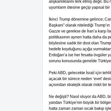
alışkanlıklarını terk etmiş değil. Bu 
uyumların ötesine geçip yapısal bir 
İkinci Trump dönemine gelince; Ca
Başkanı” olarak nitelediği Trump’ı
Gazze ve gerekse de İran’a karşı İs
politikasının aynen hatta daha da pek
böylesine sadık bir dost olan Trump 
hedefe koyduğunu açığa vurmaktan
Erdoğan’a ise her fırsatta övgüler y
sorunu konusunda genelde Türkiye’n
Peki ABD, gelecekte İsrail için tehl
açacak bir sürece neden ‘evet’ desi
açısından stratejik olarak riskli bir 
Ne değişti? Nasıl oluyor da ABD, bir
yandan Türkiye'nin büyük bir bölg
hatta zaman zaman sıcak bakıp işler