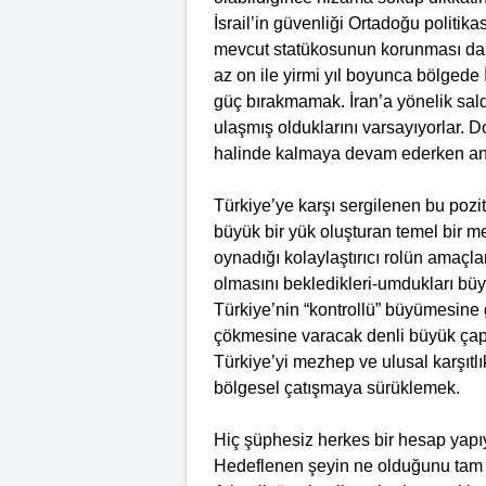
İsrail’in güvenliği Ortadoğu politika
mevcut statükosunun korunması da b
az on ile yirmi yıl boyunca bölgede İ
güç bırakmamak. İran’a yönelik sa
ulaşmış olduklarını varsayıyorlar. Do
halinde kalmaya devam ederken ana
Türkiye’ye karşı sergilenen bu pozit
büyük bir yük oluşturan temel bir
oynadığı kolaylaştırıcı rolün amaçla
olmasını bekledikleri-umdukları büy
Türkiye’nin “kontrollü” büyümesine
çökmesine varacak denli büyük çaplı
Türkiye’yi mezhep ve ulusal karşıtl
bölgesel çatışmaya sürüklemek.
Hiç şüphesiz herkes bir hesap yapıyo
Hedeflenen şeyin ne olduğunu tam 