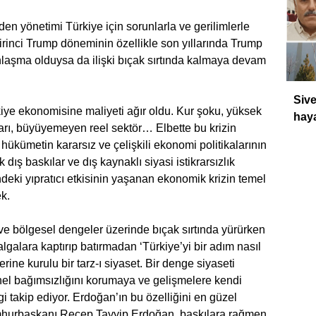
n yönetimi Türkiye için sorunlarla ve gerilimlerle
rinci Trump döneminin özellikle son yıllarında Trump
nlaşma olduysa da ilişki bıçak sırtında kalmaya devam
DÜ
Sive
iye ekonomisine maliyeti ağır oldu. Kur şoku, yüksek
haya
rları, büyüyemeyen reel sektör… Elbette bu krizin
hükümetin kararsız ve çelişkili ekonomi politikalarının
ış baskılar ve dış kaynaklı siyasi istikrarsızlık
eki yıpratıcı etkisinin yaşanan ekonomik krizin temel
k.
 ve bölgesel dengeler üzerinde bıçak sırtında yürürken
lgalara kaptırıp batırmadan ‘Türkiye’yi bir adım nasıl
zerine kurulu bir tarz-ı siyaset. Bir denge siyaseti
öznel bağımsızlığını korumaya ve gelişmelere kendi
i takip ediyor. Erdoğan’ın bu özelliğini en güzel
umhurbaşkanı Recep Tayyip Erdoğan, baskılara rağmen