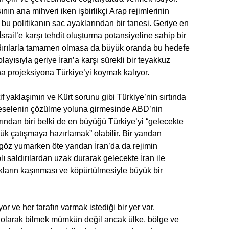
sının ana mihveri iken işbirlikçi Arap rejimlerinin
u politikanın sac ayaklarından bir tanesi. Geriye en
srail’e karşı tehdit oluşturma potansiyeline sahip bir
ldırılarla tamamen olmasa da büyük oranda bu hedefe
layısıyla geriye İran’a karşı sürekli bir teyakkuz
 projeksiyona Türkiye’yi koymak kalıyor.
if yaklaşımın ve Kürt sorunu gibi Türkiye’nin sırtında
 meselenin çözülme yoluna girmesinde ABD’nin
rından biri belki de en büyüğü Türkiye’yi “gelecekte
ük çatışmaya hazırlamak” olabilir. Bir yandan
 göz yumarken öte yandan İran’da da rejimin
 saldırılardan uzak durarak gelecekte İran ile
ıkların kaşınması ve köpürtülmesiyle büyük bir
r ve her tarafın varmak istediği bir yer var.
olarak bilmek mümkün değil ancak ülke, bölge ve