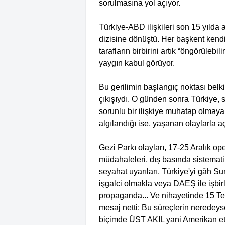
sorulmasına yol açıyor.
Türkiye-ABD ilişkileri son 15 yılda al
dizisine dönüştü. Her başkent kendi 
tarafların birbirini artık “öngörüle
yaygın kabul görüyor.
Bu gerilimin başlangıç noktası bel
çıkışıydı. O günden sonra Türkiye, 
sorunlu bir ilişkiye muhatap olmay
algılandığı ise, yaşanan olaylarla a
Gezi Parkı olayları, 17-25 Aralık o
müdahaleleri, dış basında sistemat
seyahat uyarıları, Türkiye'yi gâh S
işgalci olmakla veya DAEŞ ile işbir
propaganda... Ve nihayetinde 15 T
mesaj netti: Bu süreçlerin neredey
biçimde ÜST AKIL yani Amerikan etk