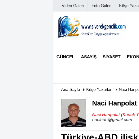
Video Galeri
Foto Galeri
Köşe Yazar
Üye Paneli
GÜNCEL
ASAYIŞ
SIYASET
EKON
Haber Arşivi
Günün Haberleri
Ana Sayfa
Köşe Yazarları
Naci Hanp
Naci Hanpolat
Naci Hanpolat (Konuk Y
nacihan@gmail.com
Türkiye-ABD ilişki