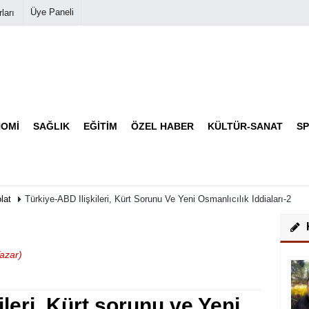
Üye Paneli
ları
Biyografiler
Köşe Yazarları
OMI
SAĞLIK
EĞITIM
ÖZEL HABER
KÜLTÜR-SANAT
S
Video Galeri
Foto Galeri
olat
Türkiye-ABD Ilişkileri, Kürt Sorunu Ve Yeni Osmanlıcılık Iddiaları-2
azar)
leri, Kürt sorunu ve Yeni