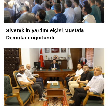
Muhammed Nur
28 Şubat Süreci ve Siverek 16
Siverek'in yardım elçisi Mustafa
Selahattin İlhan Sonbayram
Demirkan uğurlandı
SAÂDET Mİ, ŞEKÂVET Mİ? İNSANIN
KADERİNE DÜŞEN SORU
Mahmut Hanpolat
Adanmış bir hayat: Neşet Hoca
Abdurahman Deniz Uğurlu
Bazı İnsanların Değeri, Yokluklarında
Anlaşılır: Hacı Mustafa Demirkan