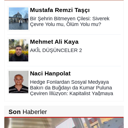
Mustafa Remzi Taşçı
Bir Şehrin Bitmeyen Çilesi: Siverek
Çevre Yolu mu, Ölüm Yolu mu?
Mehmet Ali Kaya
AKÎL DÜŞÜNCELER 2
Naci Hanpolat
Hedge Fonlardan Sosyal Medyaya
Bakırı da Buğdayı da Kumar Puluna
Çeviren İllüzyon: Kapitalist Yağmaya
Karşı Kadim Panzehir
Rıdvan Ortakaya
Son
Haberler
SAHİDEN ŞANLIURFA SAHİPSİZ Mİ?