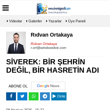
Videolar
Galeriler
Yazarlar
Üye Paneli
Rıdvan Ortakaya
Üye
Biyografiler
Köşe
Künye
Paneli
Yazarları
Rıdvan Ortakaya
İletişim
r.ort@windowslive.com
Haber
Video
Çerez
Arşivi
Galeri
Politikası
Günün
Foto
SİVEREK: BİR ŞEHRİN
Gizlilik
Haberleri
Galeri
İlkeleri
DEĞİL, BİR HASRETİN ADI
ABONE OL
Dinle
09 Haziran 2026 - 15:22