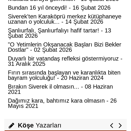
Bundan 16 yıl önceydi! - 16 Şubat 2026
Mahmut Hanpolat
Siverek'ten Karaköprü merkez kütüphaneye
Adanmış bir hayat: Neşet Hoca
uzanan o yolculuk... - 14 Şubat 2026
Şanlıurfalı, Şanlıurfalıyı hafif tartar! - 13
Şubat 2026
Abdurahman Deniz Uğurlu
"O Yetimlerin Okşanacak Başları Bizi Bekler
Dostlar" - 02 Şubat 2026
Bazı İnsanların Değeri, Yokluklarında
Duyarlı bir vatandaş refleksi göstermiyoruz -
Anlaşılır: Hacı Mustafa Demirkan
31 Aralık 2025
Fırın sırasında başlayan ve karanlıkta biten
Ali Lale
bayram yolculuğu! - 20 Haziran 2024
Hırsızlığın ve Rüşvetin Yeni Adı: Bağış
Bırakın Siverek il olmasın... - 08 Haziran
2021
Dağımız kara, bahtımız kara olmasın - 26
Mayıs 2021
Nurettin Gençdal
Hayattan Tasarruf mu ? Yoksa Hayata
Tasavvuf mu ?
Köşe
Yazarları