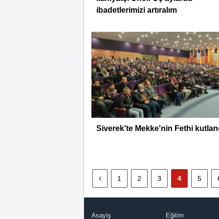
ibadetlerimizi artıralım
Siverek'te Mekke'nin Fethi kutlan
1
2
3
4
5
Asayiş
Eğitim