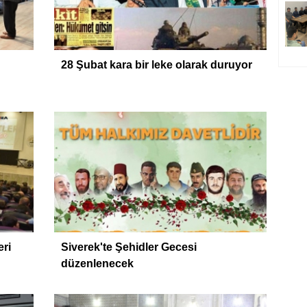
28 Şubat kara bir leke olarak duruyor
eri
Siverek'te Şehidler Gecesi
düzenlenecek