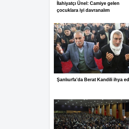
İlahiyatçı Ünel: Camiye gelen
çocuklara iyi davranalım
Şanlıurfa'da Berat Kandili ihya ed