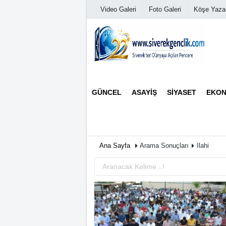
Video Galeri
Foto Galeri
Köşe Yazar
Üye Paneli
GÜNCEL
ASAYIŞ
SIYASET
EKON
Haber Arşivi
Günün Haberleri
Ana Sayfa
Arama Sonuçları
Ilahi