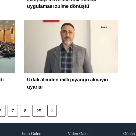
uygulaması zulme dönüştü
dı
Urfalı alimden milli piyango almayın
uyarısı
6
7
8
25
Foto Galeri
Video Galeri
Günün 