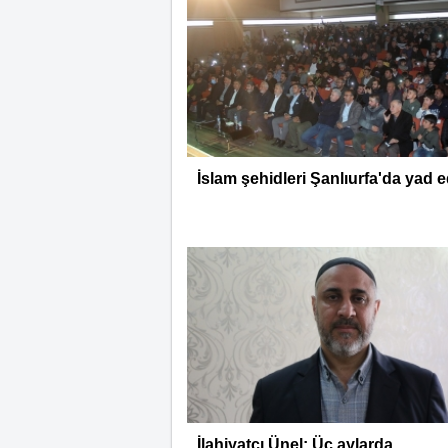
İslam şehidleri Şanlıurfa'da yad e
İlahiyatçı Ünel: Üç aylarda