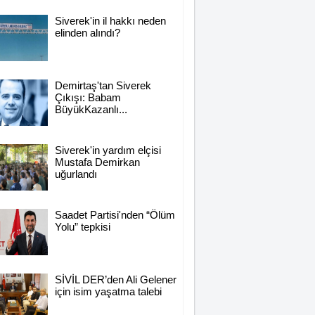
Siverek'in il hakkı neden
elinden alındı?
Demirtaş'tan Siverek
Çıkışı: Babam
BüyükKazanlı...
Siverek'in yardım elçisi
Mustafa Demirkan
uğurlandı
Saadet Partisi'nden “Ölüm
Mahmut Hanpolat
Yolu” tepkisi
Adanmış bir hayat: Neşet
Hoca
SİVİL DER’den Ali Gelener
için isim yaşatma talebi
Naci Hanpolat