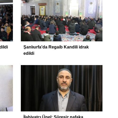
DÜ
dildi
Şanlıurfa'da Regaib Kandili idrak
edildi
İlahiyatçı Ünel: Süresiz nafaka