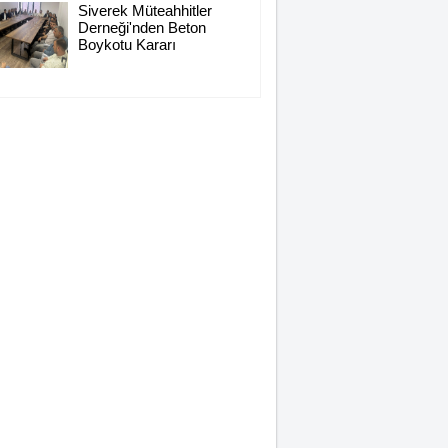
Siverek Müteahhitler
Derneği'nden Beton
Boykotu Kararı
Hasan Baydilli
NEREYE GİDİYOR BU
TOPLUM? NE YAPMALI?
KONUK YAZAR
Rahmet İkliminin Zirvesi
Kadir Gecesi
Muhammed Nur
28 Şubat Süreci ve Siverek
16
Selahattin İlhan
Sonbayram