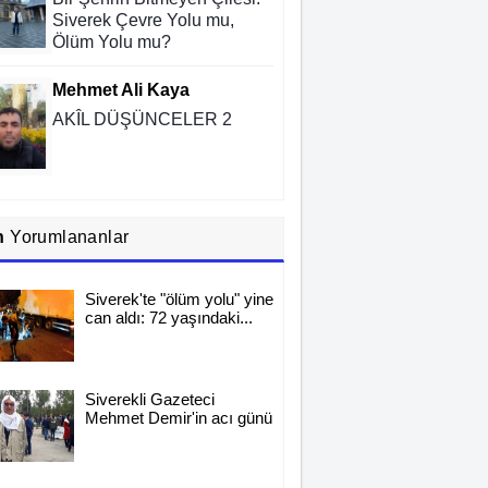
Siverek Çevre Yolu mu,
Ölüm Yolu mu?
Mehmet Ali Kaya
AKÎL DÜŞÜNCELER 2
Rıdvan Ortakaya
n
Yorumlananlar
SAHİDEN ŞANLIURFA
SAHİPSİZ Mİ?
Siverek'te "ölüm yolu" yine
can aldı: 72 yaşındaki...
Cemil Yeşildağ
Dersa Mentikî û Lûyê
Siverekli Gazeteci
Mehmet Demir'in acı günü
Mustafa Karadağlı
NİTELİK