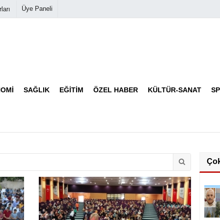
Üye Paneli
ları
Biyografiler
Köşe Yazarları
OMI
SAĞLIK
EĞITIM
ÖZEL HABER
KÜLTÜR-SANAT
S
Video Galeri
Foto Galeri
Ço