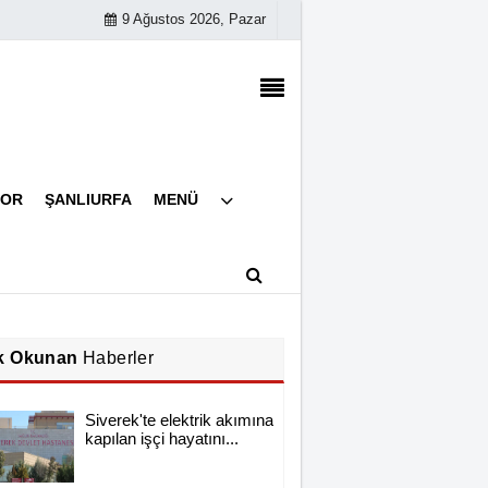
9 Ağustos 2026, Pazar
Künye
POR
ŞANLIURFA
MENÜ
İletişim
Çerez Politikası
Gizlilik İlkeleri
k Okunan
Haberler
Siverek'te elektrik akımına
kapılan işçi hayatını...