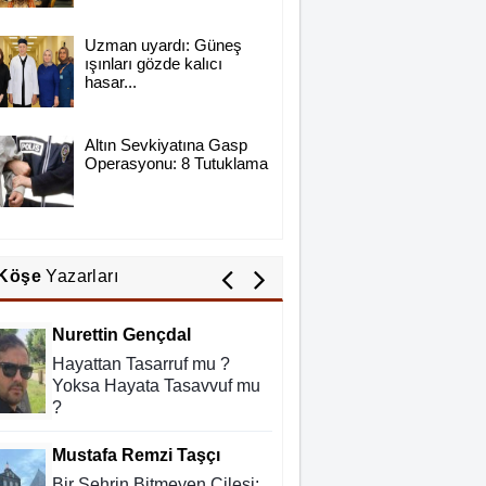
Türkiye-Suudi Arabistan-
Pakistan Üçlü Anlaşmasının
Uzman uyardı: Güneş
Hedefi Kim: İran mı, İsrail
ışınları gözde kalıcı
mi?
hasar...
Abdurahman Deniz Uğurlu
Bazı İnsanların Değeri,
Yokluklarında Anlaşılır: Hacı
Altın Sevkiyatına Gasp
Operasyonu: 8 Tutuklama
Mustafa Demirkan
Ali Lale
Hırsızlığın ve Rüşvetin Yeni
Adı: Bağış
Köşe
Yazarları
Nurettin Gençdal
Hayattan Tasarruf mu ?
Yoksa Hayata Tasavvuf mu
?
Mustafa Remzi Taşçı
Bir Şehrin Bitmeyen Çilesi: