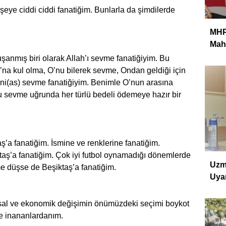
şeye ciddi ciddi fanatiğim. Bunlarla da şimdilerde
MHP 
Mahm
kuşanmış biri olarak Allah’ı sevme fanatiğiyim. Bu
 O’na kul olma, O’nu bilerek sevme, Ondan geldiği için
ni(as) sevme fanatiğiyim. Benimle O’nun arasına
nu sevme uğrunda her türlü bedeli ödemeye hazır bir
ş’a fanatiğim. İsmine ve renklerine fanatiğim.
aş’a fanatiğim. Çok iyi futbol oynamadığı dönemlerde
Uzm
düşse de Beşiktaş’a fanatiğim.
Uyar
asal ve ekonomik değişimin önümüzdeki seçimi boykot
e inananlardanım.