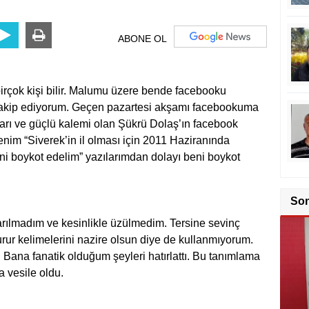
ABONE OL
 birçok kişi bilir. Malumu üzere bende facebooku
takip ediyorum. Geçen pazartesi akşamı facebookuma
rı ve güçlü kalemi olan Şükrü Dolaş’ın facebook
nim “Siverek’in il olması için 2011 Haziranında
ini boykot edelim” yazılarımdan dolayı beni boykot
Karş
So
arılmadım ve kesinlikle üzülmedim. Tersine sevinç
rur kelimelerini nazire olsun diye de kullanmıyorum.
 Bana fanatik olduğum şeyleri hatırlattı. Bu tanımlama
 vesile oldu.