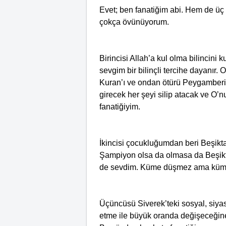
Evet; ben fanatiğim abi. Hem de üç 
çokça övünüyorum.
Birincisi Allah’a kul olma bilincini 
sevgim bir bilinçli tercihe dayanır.
Kuran’ı ve ondan ötürü Peygamberi
girecek her şeyi silip atacak ve O’
fanatiğiyim.
İkincisi çocukluğumdan beri Beşikta
Şampiyon olsa da olmasa da Beşikt
de sevdim. Küme düşmez ama küme 
Üçüncüsü Siverek’teki sosyal, siy
etme ile büyük oranda değişeceğin