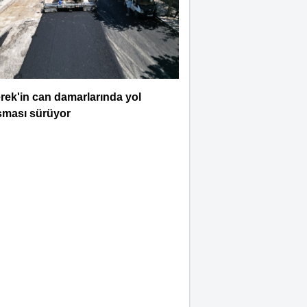
Selahattin İlhan
Sonbayram
SAÂDET Mİ, ŞEKÂVET Mİ?
İNSANIN KADERİNE
ŞEN SORU
rek'in can damarlarında yol
Mahmut Hanpolat
şması sürüyor
Adanmış bir hayat: Neşet
Hoca
Abdurahman Deniz Uğurlu
Bazı İnsanların Değeri,
Yokluklarında Anlaşılır: Hacı
Mustafa Demirkan