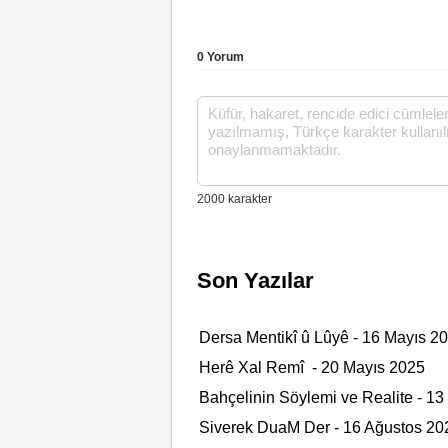
0 Yorum
Son Yazılar
Dersa Mentikî û Lûyê - 16 Mayıs 2
Herê Xal Remî - 20 Mayıs 2025
Bahçelinin Söylemi ve Realite - 1
Siverek DuaM Der - 16 Ağustos 20