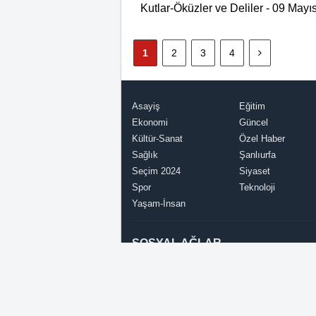
Kutlar-Öküzler ve Deliler - 09 Mayı
1
2
3
4
Asayiş
Eğitim
Ekonomi
Güncel
Kültür-Sanat
Özel Haber
Sağlık
Şanlıurfa
Seçim 2024
Siyaset
Spor
Teknoloji
Yaşam-İnsan
SOSYAL AĞLAR