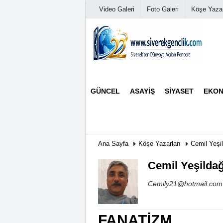
Video Galeri
Foto Galeri
Köşe Yazar
Üye Paneli
GÜNCEL
ASAYIŞ
SIYASET
EKON
Haber Arşivi
Günün Haberleri
Ana Sayfa
Köşe Yazarları
Cemil Yeşi
Cemil Yeşilda
Cemily21@hotmail.com
FANATİZM