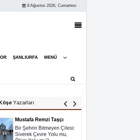
8 Ağustos 2026, Cumartesi
Abdurahman Deniz Uğurlu
Bazı İnsanların Değeri,
Yokluklarında Anlaşılır: Hacı
Mustafa Demirkan
Ali Lale
Künye
POR
ŞANLIURFA
MENÜ
İletişim
Hırsızlığın ve Rüşvetin Yeni
Adı: Bağış
Çerez Politikası
Gizlilik İlkeleri
Nurettin Gençdal
Hayattan Tasarruf mu ?
Yoksa Hayata Tasavvuf mu
Köşe
Yazarları
?
Mustafa Remzi Taşçı
Bir Şehrin Bitmeyen Çilesi:
Siverek Çevre Yolu mu,