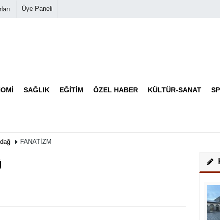
Üye Paneli
ları
Biyografiler
Köşe Yazarları
OMI
SAĞLIK
EĞITIM
ÖZEL HABER
KÜLTÜR-SANAT
S
Video Galeri
Foto Galeri
ldağ
FANATİZM
ğ