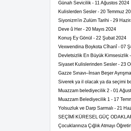
Günah Sevicilik - 11 Ağustos 2024
Kulislerden Sesler - 20 Temmuz 2
Siyonizm'in Zulüm Tarihi - 29 Hazi
Deve û Her - 20 Mayıs 2024
Konuş Ey Gönül - 22 Şubat 2024
Vexwendina Boykota Cîhanî - 07 Ş
Devletsizlik En Büyük Kimsesizlik
Siyaset Kulislerinden Sesler - 23 
Gazze Sınavı–İnsan Beşer Ayrışma
Siverek ya il olacak ya da seçimi 
Muazzam belediyecilik 2 - 01 Ağus
Muazzam Belediyecilik 1 - 17 Te
Yolsuzluk ve Darp Sarmalı - 21 Ha
SEÇİMİ KÜRESEL GÜÇ ODAKLARI
Çocuklarınıza Çığlık Atmayı Öğreti