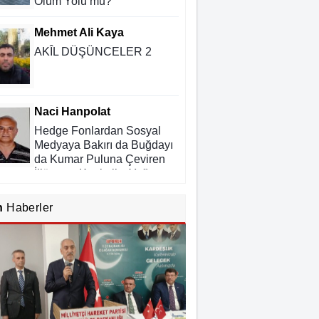
Ölüm Yolu mu?
Mehmet Ali Kaya
AKÎL DÜŞÜNCELER 2
Naci Hanpolat
Hedge Fonlardan Sosyal
Medyaya Bakırı da Buğdayı
da Kumar Puluna Çeviren
İllüzyon: Kapitalist Yağmaya
ı Kadim Panzehir
Rıdvan Ortakaya
n
Haberler
SAHİDEN ŞANLIURFA
SAHİPSİZ Mİ?
Cemil Yeşildağ
Dersa Mentikî û Lûyê