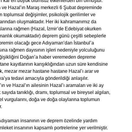
en kar en büyük olumsuz etkenlerden biri olmuştur.
 ve Hazal’ın Maraş merkezli 6 Şubat depreminde
 toplumsal değişimler, psikolojik gerilimler ve
kalarından oluşmaktadır. Her iki kahramanımız da
larına rağmen (Hazal, İzmir’de Edebiyat okurken
manlık okumaktadır) deprem günü çeşitli sebeplerle
epremin olacağı gece Adıyaman’dan İstanbul’a
ına rağmen dayısının işleri nedeniyle yolculuğunu
ğişikliğini Doğan’a haber veremeden depreme
ane kayıtlarının karışıklığından uzun süre kendisine
k, mezar mezar hastane hastane Hazal’ı arar ve
’ya tedavi amacıyla gönderildiği anlaşılır.
 ve Hazal’ın ailesinin Hazal’ı aramaları ve iki ay
ayıda tanıklığı, dramı, toplumsal ve bireysel algıları,
hsel vurgularını, doğa ve doğa olaylarına toplumun
r.
ak Adıyaman insanının ve deprem özelinde yardım
leket insanının kapsamlı portrelerine yer verilmiştir.