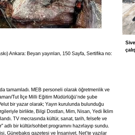
DÜ
Sive
çalı
skı) Ankara: Beyan yayınları, 150 Sayfa, Sertifika no:
ında tamamladı. MEB personeli olarak öğretmenlik ve
ıyaman/Tut İlçe Milli Eğitim Müdürlüğü’nde şube
elut bir yazar olarak; Yayın kurulunda bulunduğu
rgileriyle birlikte, Bilgi Dostları, Mim, Nisan, Yedi İklim
landı. TV mecrasında kültür, sanat, tarih, felsefe ve
r” adlı bir kültür/sohbet programını hazırlayıp sundu.
isi, Günebakış gazetesi ve İnsaniyet. Net’te yazılar