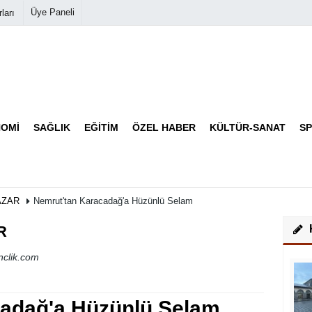
Üye Paneli
ları
Biyografiler
Köşe Yazarları
OMI
SAĞLIK
EĞITIM
ÖZEL HABER
KÜLTÜR-SANAT
S
Video Galeri
Foto Galeri
AZAR
Nemrut'tan Karacadağ'a Hüzünlü Selam
R
clik.com
cadağ'a Hüzünlü Selam