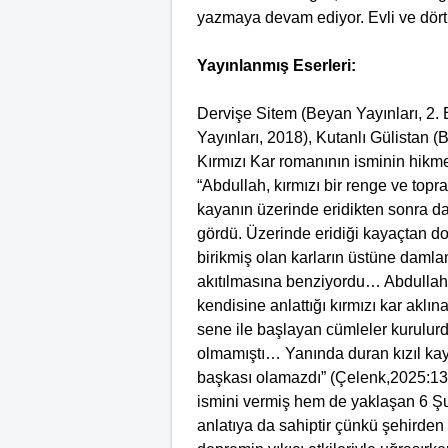
yazmaya devam ediyor. Evli ve dört
Yayınlanmış Eserleri:
Dervişe Sitem (Beyan Yayınları, 2.
Yayınları, 2018), Kutanlı Gülistan (
Kırmızı Kar romanının isminin hikmet
“Abdullah, kırmızı bir renge ve top
kayanın üzerinde eridikten sonra d
gördü. Üzerinde eridiği kayaçtan do
birikmiş olan karların üstüne damla
akıtılmasına benziyordu… Abdullah’ı
kendisine anlattığı kırmızı kar aklına
sene ile başlayan cümleler kurulurdu
olmamıştı… Yanında duran kızıl kaya
başkası olamazdı” (Çelenk,2025:13
ismini vermiş hem de yaklaşan 6 Şub
anlatıya da sahiptir çünkü şehirden 