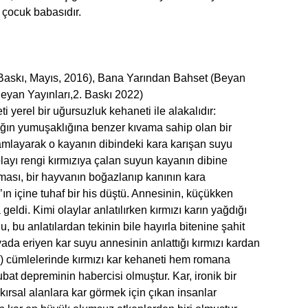
 çocuk babasıdır.
 Baskı, Mayıs, 2016), Bana Yarından Bahset (Beyan
Beyan Yayınları,2. Baskı 2022)
i yerel bir uğursuzluk kehaneti ile alakalıdır:
rağın yumuşaklığına benzer kıvama sahip olan bir
amlayarak o kayanın dibindeki kara karışan suyu
layı rengi kırmızıya çalan suyun kayanın dibine
ması, bir hayvanın boğazlanıp kanının kara
n içine tuhaf bir his düştü. Annesinin, küçükken
 geldi. Kimi olaylar anlatılırken kırmızı karın yağdığı
, bu anlatılardan tekinin bile hayırla bitenine şahit
da eriyen kar suyu annesinin anlattığı kırmızı kardan
) cümlelerinde kırmızı kar kehaneti hem romana
at depreminin habercisi olmuştur. Kar, ironik bir
kırsal alanlara kar görmek için çıkan insanlar