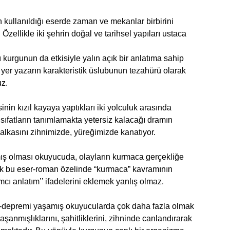
kullanıldığı eserde zaman ve mekanlar birbirini
 Özellikle iki şehrin doğal ve tarihsel yapıları ustaca
ı kurgunun da etkisiyle yalın açık bir anlatıma sahip
 yer yazarın karakteristik üslubunun tezahürü olarak
uz.
inin kızıl kayaya yaptıkları iki yolculuk arasında
ıfatların tanımlamakta yetersiz kalacağı dramın
alkasını zihnimizde, yüreğimizde kanatıyor.
ış olması okuyucuda, olayların kurmaca gerçekliğe
Ancak bu eser-roman özelinde “kurmaca” kavramının
lımcı anlatım’’ ifadelerini eklemek yanlış olmaz.
ı -depremi yaşamış okuyucularda çok daha fazla olmak
yaşanmışlıklarını, şahitliklerini, zihninde canlandırarak