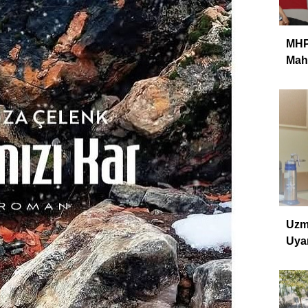
MHP 
Mahm
Uzm
Uyar