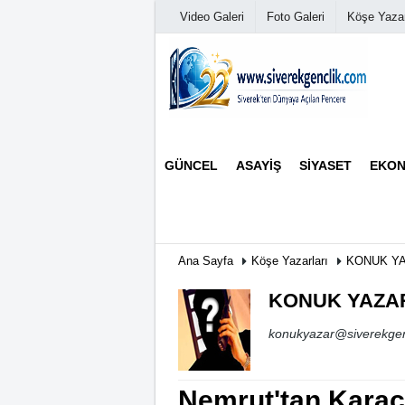
Video Galeri
Foto Galeri
Köşe Yazar
Üye Paneli
GÜNCEL
ASAYIŞ
SIYASET
EKON
Haber Arşivi
Günün Haberleri
Ana Sayfa
Köşe Yazarları
KONUK Y
KONUK YAZA
konukyazar@siverekgen
Nemrut'tan Kara