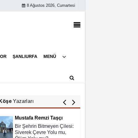
8 Ağustos 2026, Cumartesi
Abdurahman Deniz Uğurlu
Bazı İnsanların Değeri,
Yokluklarında Anlaşılır: Hacı
Mustafa Demirkan
Ali Lale
Künye
POR
ŞANLIURFA
MENÜ
İletişim
Hırsızlığın ve Rüşvetin Yeni
Adı: Bağış
Çerez Politikası
Gizlilik İlkeleri
Nurettin Gençdal
Hayattan Tasarruf mu ?
Yoksa Hayata Tasavvuf mu
Köşe
Yazarları
?
Mustafa Remzi Taşçı
Bir Şehrin Bitmeyen Çilesi:
Siverek Çevre Yolu mu,