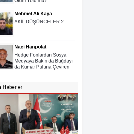
Ölüm Yolu mu?
Mehmet Ali Kaya
AKÎL DÜŞÜNCELER 2
Naci Hanpolat
Hedge Fonlardan Sosyal
Medyaya Bakırı da Buğdayı
da Kumar Puluna Çeviren
İllüzyon: Kapitalist Yağmaya
ı Kadim Panzehir
Rıdvan Ortakaya
n
Haberler
SAHİDEN ŞANLIURFA
SAHİPSİZ Mİ?
Cemil Yeşildağ
Dersa Mentikî û Lûyê