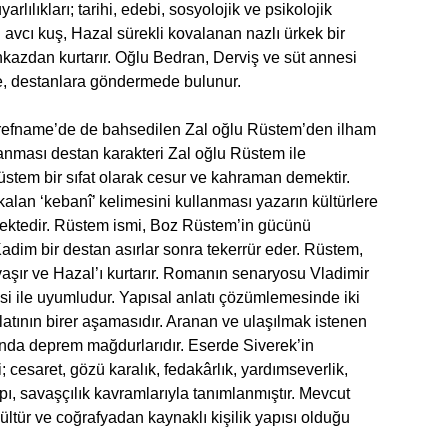
arlılıkları; tarihi, edebi, sosyolojik ve psikolojik
 avcı kuş, Hazal sürekli kovalanan nazlı ürkek bir
nkazdan kurtarır. Oğlu Bedran, Derviş ve süt annesi
e, destanlara göndermede bulunur.
refname’de de bahsedilen Zal oğlu Rüstem’den ilham
lanması destan karakteri Zal oğlu Rüstem ile
stem bir sıfat olarak cesur ve kahraman demektir.
kalan ‘kebanî’ kelimesini kullanması yazarın kültürlere
rmektedir. Rüstem ismi, Boz Rüstem’in gücünü
Kadim bir destan asırlar sonra tekerrür eder. Rüstem,
avaşır ve Hazal’ı kurtarır. Romanın senaryosu Vladimir
i ile uyumludur. Yapısal anlatı çözümlemesinde iki
latının birer aşamasıdır. Aranan ve ulaşılmak istenen
nda deprem mağdurlarıdır. Eserde Siverek’in
i; cesaret, gözü karalık, fedakârlık, yardımseverlik,
pı, savaşçılık kavramlarıyla tanımlanmıştır. Mevcut
ültür ve coğrafyadan kaynaklı kişilik yapısı olduğu