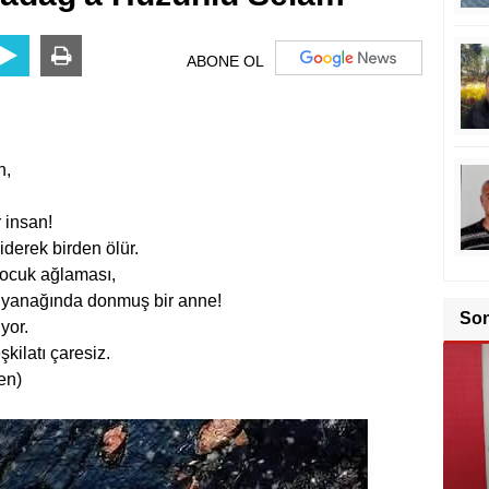
ABONE OL
h,
 insan!
derek birden ölür.
ocuk ağlaması,
Karş
 yanağında donmuş bir anne!
So
yor.
kilatı çaresiz.
en)