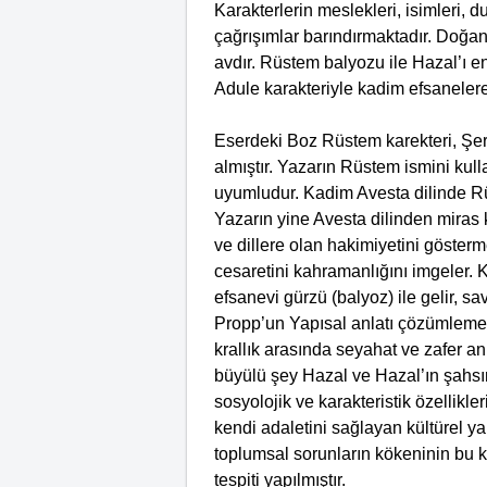
Karakterlerin meslekleri, isimleri, duy
çağrışımlar barındırmaktadır. Doğan
avdır. Rüstem balyozu ile Hazal’ı e
Adule karakteriyle kadim efsaneler
Eserdeki Boz Rüstem karekteri, Şe
almıştır. Yazarın Rüstem ismini kul
uyumludur. Kadim Avesta dilinde Rü
Yazarın yine Avesta dilinden miras 
ve dillere olan hakimiyetini göste
cesaretini kahramanlığını imgeler. 
efsanevi gürzü (balyoz) ile gelir, s
Propp’un Yapısal anlatı çözümlemes
krallık arasında seyahat ve zafer an
büyülü şey Hazal ve Hazal’ın şahsı
sosyolojik ve karakteristik özellikler
kendi adaletini sağlayan kültürel ya
toplumsal sorunların kökeninin bu k
tespiti yapılmıştır.