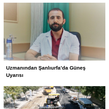
YAPMALI?
KONUK YAZAR
Rahmet İkliminin Zirvesi Kadir Gecesi
Muhammed Nur
28 Şubat Süreci ve Siverek 16
Uzmanından Şanlıurfa’da Güneş
Selahattin İlhan Sonbayram
Uyarısı
SAÂDET Mİ, ŞEKÂVET Mİ? İNSANIN
KADERİNE DÜŞEN SORU
Mahmut Hanpolat
Adanmış bir hayat: Neşet Hoca