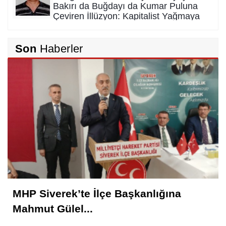
Bakırı da Buğdayı da Kumar Puluna
Çeviren İllüzyon: Kapitalist Yağmaya
Karşı Kadim Panzehir
Rıdvan Ortakaya
Son
Haberler
SAHİDEN ŞANLIURFA SAHİPSİZ Mİ?
Cemil Yeşildağ
Dersa Mentikî û Lûyê
Mustafa Karadağlı
NİTELİK
MHP Siverek’te İlçe Başkanlığına
Hasan Baydilli
Mahmut Gülel...
NEREYE GİDİYOR BU TOPLUM? NE