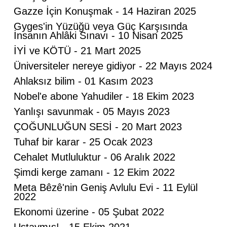
Gazze İçin Konuşmak - 14 Haziran 2025
Gyges'in Yüzüğü veya Güç Karşısında
İnsanın Ahlâki Sınavı - 10 Nisan 2025
İYİ ve KÖTÜ - 21 Mart 2025
Üniversiteler nereye gidiyor - 22 Mayıs 2024
Ahlaksız bilim - 01 Kasım 2023
Nobel'e abone Yahudiler - 18 Ekim 2023
Mahmut Hanpolat
Yanlışı savunmak - 05 Mayıs 2023
Adanmış bir hayat: Neşet Hoca
ÇOĞUNLUĞUN SESİ - 20 Mart 2023
Tuhaf bir karar - 25 Ocak 2023
Abdurahman Deniz Uğurlu
Cehalet Mutluluktur - 06 Aralık 2022
Bazı İnsanların Değeri, Yokluklarında
Şimdi kerge zamanı - 12 Ekim 2022
Anlaşılır: Hacı Mustafa Demirkan
Meta Bêzê'nin Geniş Avlulu Evi - 11 Eylül
2022
Ali Lale
Ekonomi üzerine - 05 Şubat 2022
Hırsızlığın ve Rüşvetin Yeni Adı: Bağış