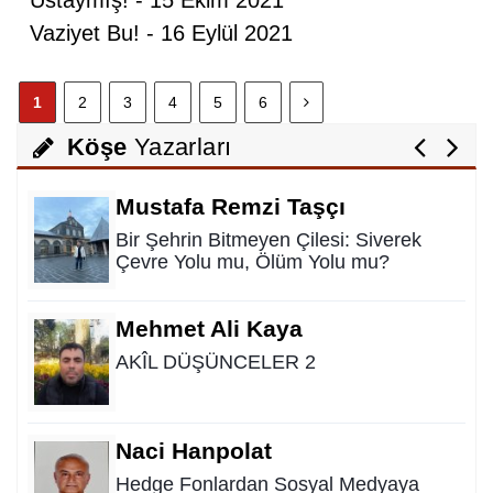
Ustaymış! - 15 Ekim 2021
Vaziyet Bu! - 16 Eylül 2021
Nurettin Gençdal
1
2
3
4
5
6
Hayattan Tasarruf mu ? Yoksa Hayata
Tasavvuf mu ?
Köşe
Yazarları
Mustafa Remzi Taşçı
Bir Şehrin Bitmeyen Çilesi: Siverek
Çevre Yolu mu, Ölüm Yolu mu?
Mehmet Ali Kaya
AKÎL DÜŞÜNCELER 2
Naci Hanpolat
Hedge Fonlardan Sosyal Medyaya