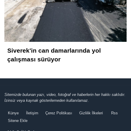
Abdurahman Deniz Uğurlu
Bazı İnsanların Değeri, Yokluklarında
Anlaşılır: Hacı Mustafa Demirkan
Siverek'in can damarlarında yol
çalışması sürüyor
Sitemizde bulunan yazı, video, fotoğraf ve haberlerin her hakkı saklıdır.
İzinsiz veya kaynak gösterilemeden kullanılamaz.
Künye
İletişim
Çerez Politikası
Gizlilik İlkeleri
Rss
Sitene Ekle